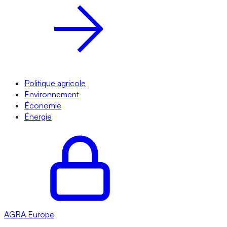
Politique agricole
Environnement
Économie
Énergie
AGRA
Europe