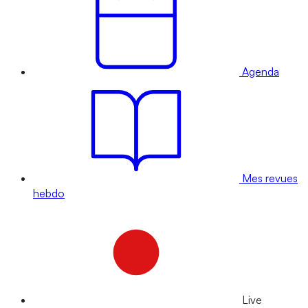
Agenda
Mes revues
hebdo
Live