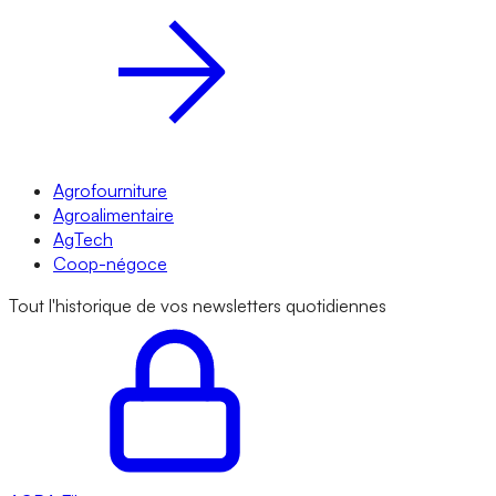
Agrofourniture
Agroalimentaire
AgTech
Coop-négoce
Tout l'historique de vos newsletters quotidiennes