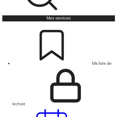
Mes services
Ma liste de
lecture