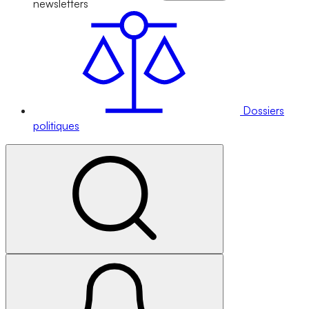
newsletters
Dossiers
politiques