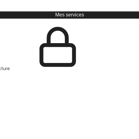
Mes services
cture