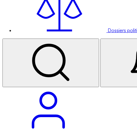
Dossiers poli