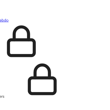
hebdo
ers