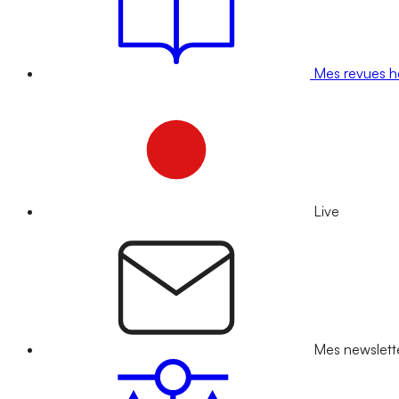
Mes revues 
Live
Mes newslett