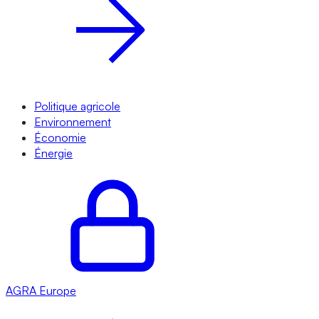
Politique agricole
Environnement
Économie
Énergie
AGRA
Europe