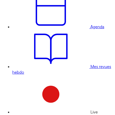
Agenda
Mes revues
hebdo
Live