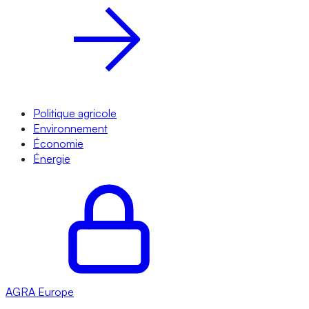
Politique agricole
Environnement
Économie
Énergie
AGRA
Europe