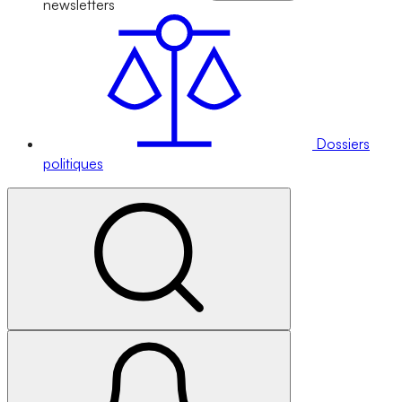
newsletters
Dossiers
politiques