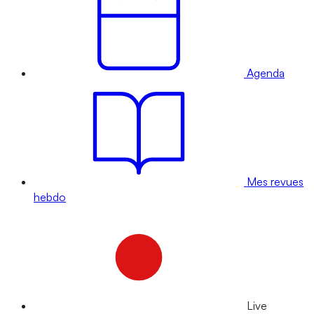
Agenda
Mes revues
hebdo
Live