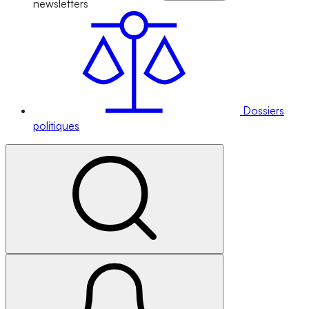
newsletters
Dossiers
politiques