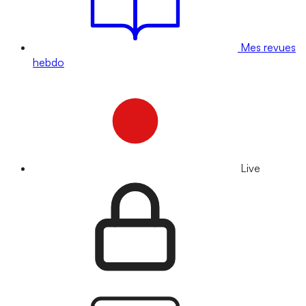
Mes revues
hebdo
Live