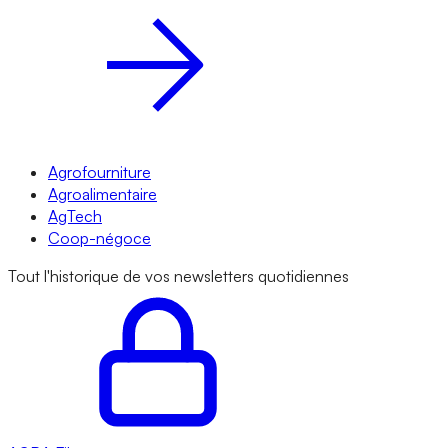
Agrofourniture
Agroalimentaire
AgTech
Coop-négoce
Tout l'historique de vos newsletters quotidiennes