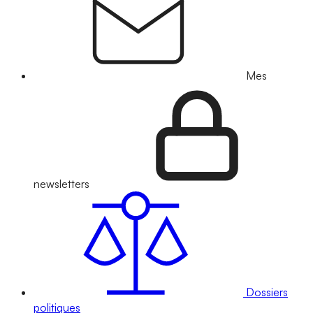
Mes
newsletters
Dossiers
politiques