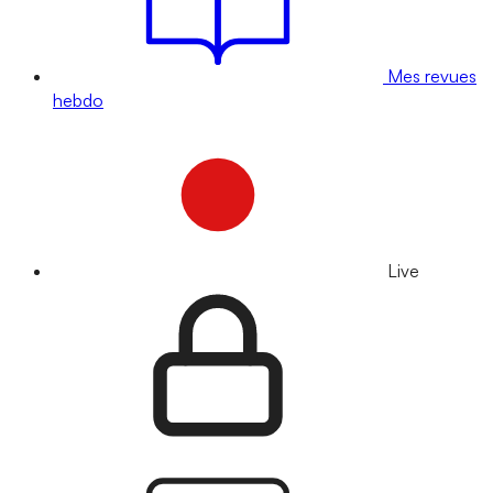
Mes revues
hebdo
Live