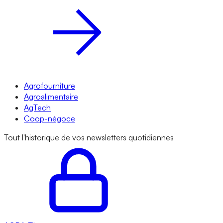
Agrofourniture
Agroalimentaire
AgTech
Coop-négoce
Tout l'historique de vos newsletters quotidiennes