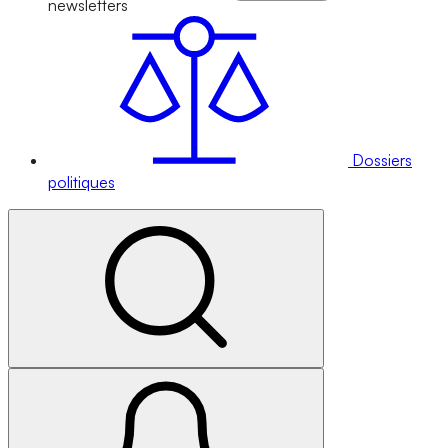
newsletters
Dossiers
politiques