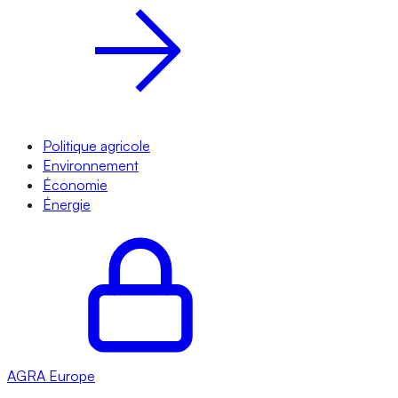
Politique agricole
Environnement
Économie
Énergie
AGRA
Europe