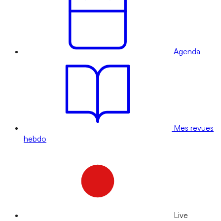
Agenda
Mes revues
hebdo
Live