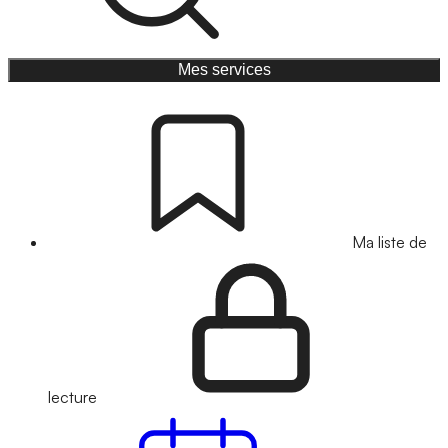
Mes services
Ma liste de
lecture