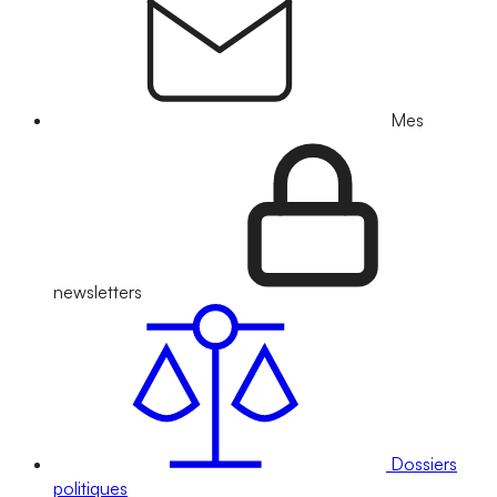
Mes
newsletters
Dossiers
politiques