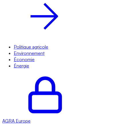
Politique agricole
Environnement
Économie
Énergie
AGRA
Europe