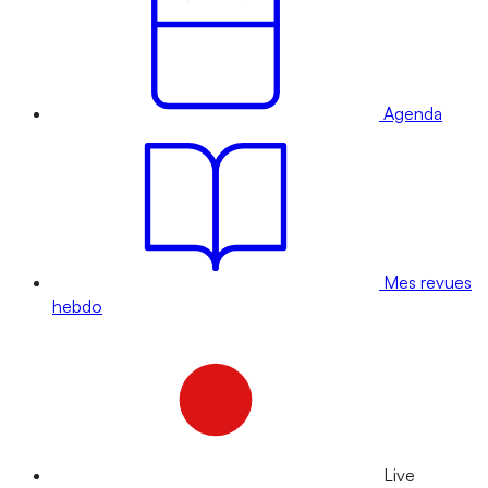
Agenda
Mes revues
hebdo
Live