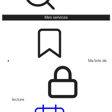
Mes services
Ma liste de
lecture