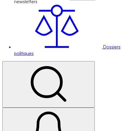
newsletters
Dossiers
politiques