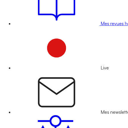
Mes revues 
Live
Mes newslett