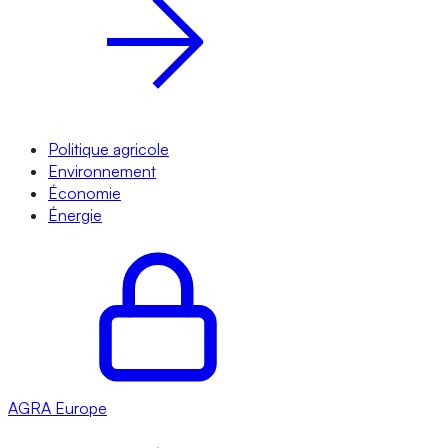
Politique agricole
Environnement
Économie
Énergie
AGRA
Europe