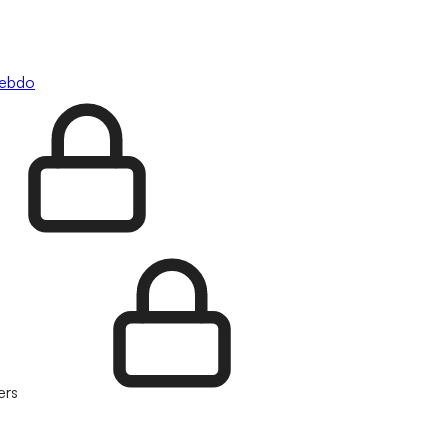
hebdo
ers