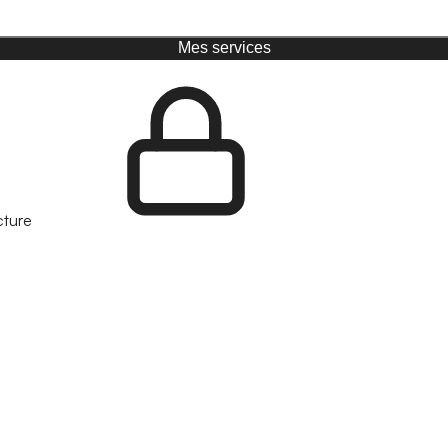
Mes services
cture