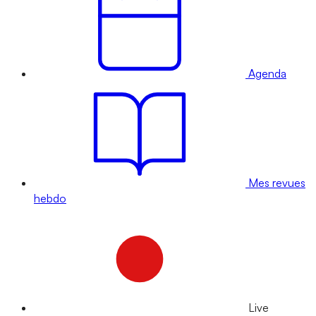
Agenda
Mes revues
hebdo
Live