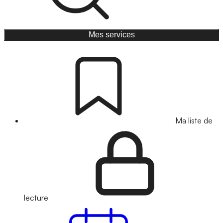
Mes services
Ma liste de
lecture