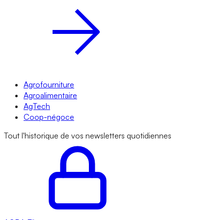
Agrofourniture
Agroalimentaire
AgTech
Coop-négoce
Tout l'historique de vos newsletters quotidiennes