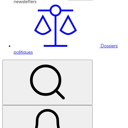
newsletters
Dossiers
politiques