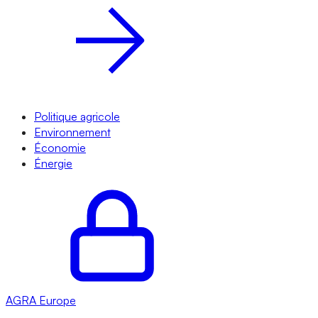
Politique agricole
Environnement
Économie
Énergie
AGRA
Europe