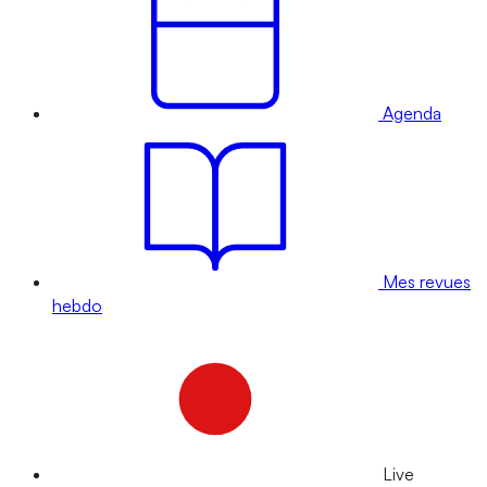
Agenda
Mes revues
hebdo
Live