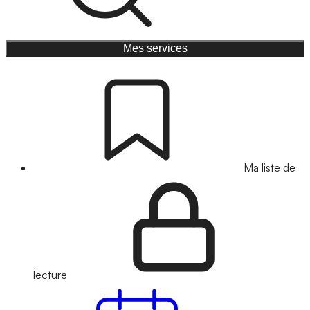
Mes services
Ma liste de
lecture