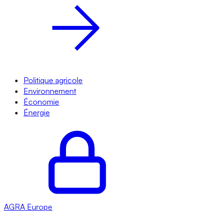
Politique agricole
Environnement
Économie
Énergie
AGRA
Europe