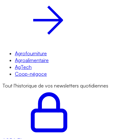
Agrofourniture
Agroalimentaire
AgTech
Coop-négoce
Tout l'historique de vos newsletters quotidiennes