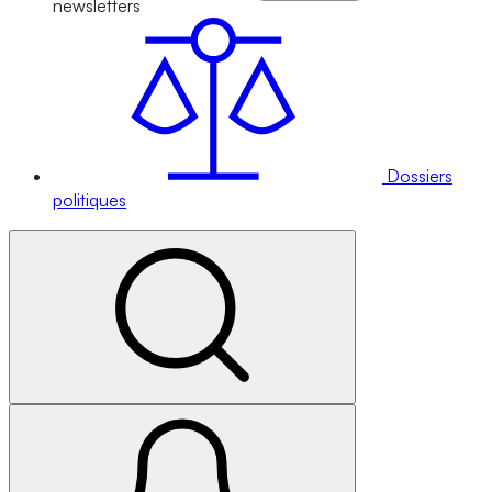
newsletters
Dossiers
politiques