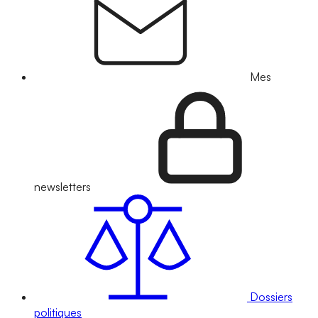
Mes
newsletters
Dossiers
politiques