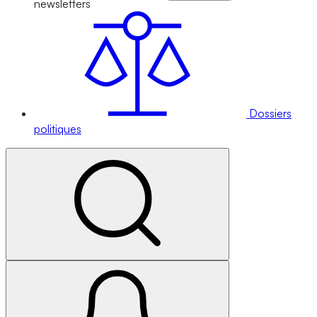
newsletters
Dossiers
politiques