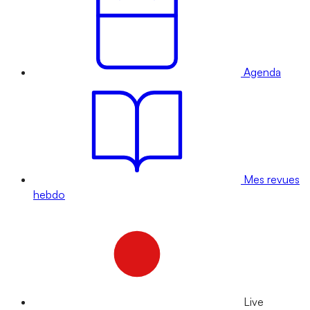
Agenda
Mes revues
hebdo
Live