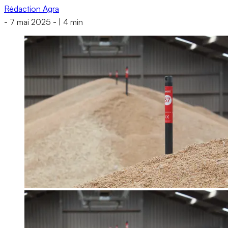
Rédaction Agra
-
7 mai 2025
-
|
4 min