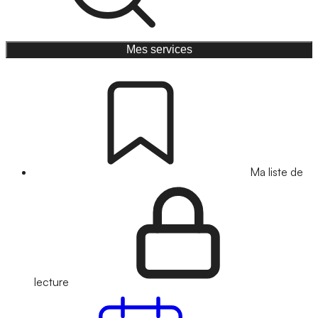
Mes services
Ma liste de
lecture