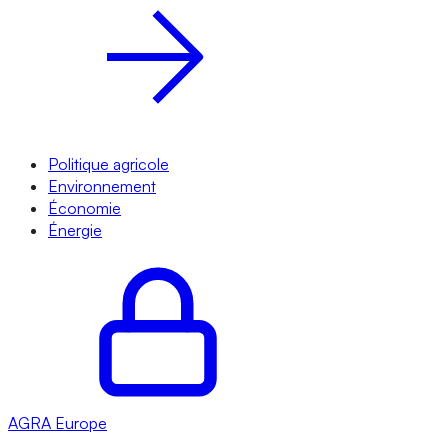
Politique agricole
Environnement
Économie
Énergie
AGRA
Europe