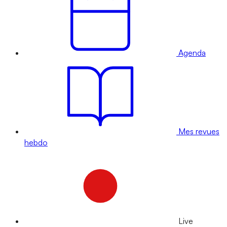
Agenda
Mes revues
hebdo
Live