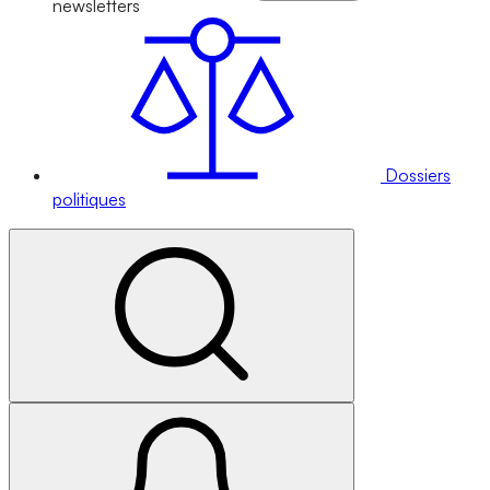
newsletters
Dossiers
politiques