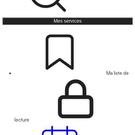
Mes services
Ma liste de
lecture