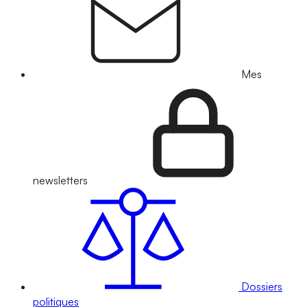
Mes
newsletters
Dossiers
politiques