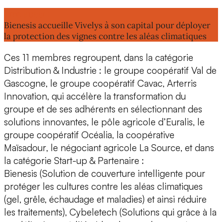
Lire aussi :
Bienesis accueille Vivelys à son capital pour déployer
la protection des vignes contre les aléas climatiques
Ces 11 membres regroupent, dans la catégorie
Distribution & Industrie : le groupe coopératif
Val de
Gascogne
, le groupe coopératif
Cavac
,
Arterris
Innovation
, qui accélère la transformation du
groupe et de ses adhérents en sélectionnant des
solutions innovantes, le
pôle agricole d’Euralis
, le
groupe coopératif
Océalia
, la coopérative
Maïsadour
, le négociant agricole
La Source
, et dans
la catégorie Start-up & Partenaire :
Bienesis
(Solution de couverture intelligente pour
protéger les cultures contre les aléas climatiques
(gel, grêle, échaudage et maladies) et ainsi réduire
les traitements),
Cybeletech
(Solutions qui grâce à la