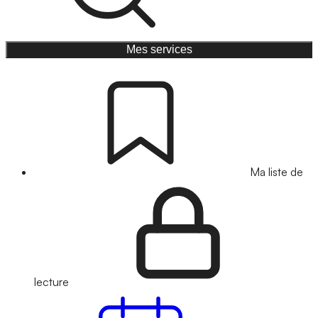
Mes services
Ma liste de
lecture