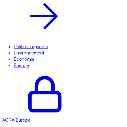
Politique agricole
Environnement
Économie
Énergie
AGRA
Europe