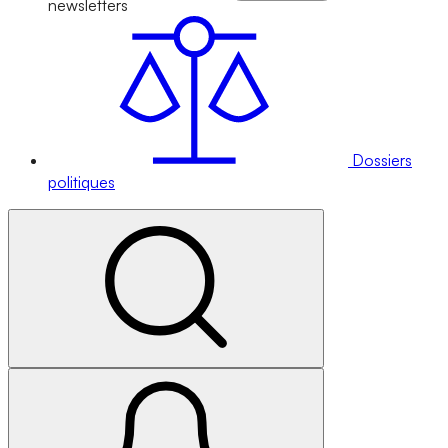
newsletters
Dossiers
politiques