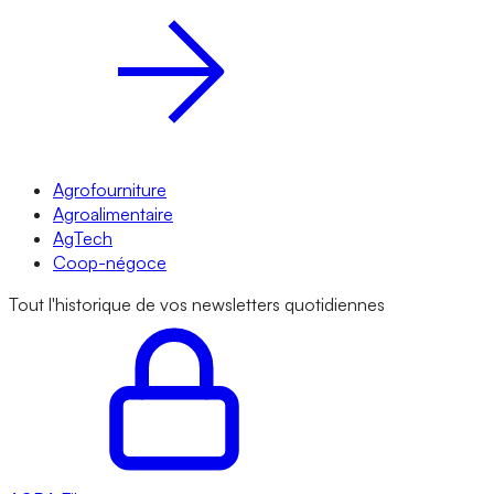
Agrofourniture
Agroalimentaire
AgTech
Coop-négoce
Tout l'historique de vos newsletters quotidiennes