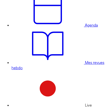
Agenda
Mes revues
hebdo
Live