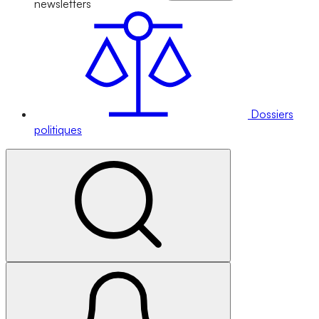
newsletters
Dossiers
politiques