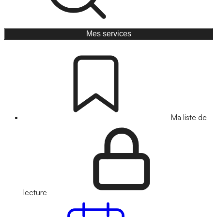
Mes services
Ma liste de
lecture