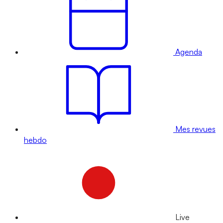
Agenda
Mes revues
hebdo
Live