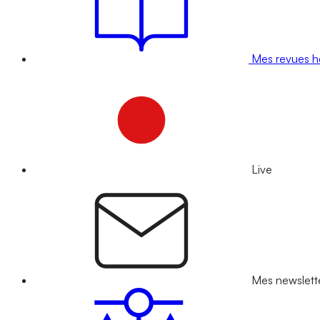
Mes revues 
Live
Mes newslett