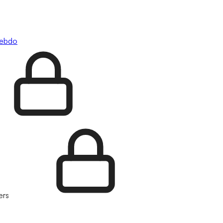
hebdo
ers