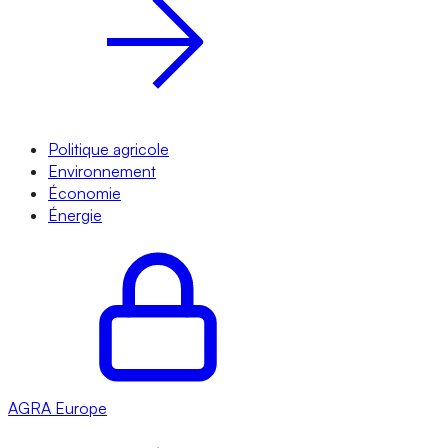
Politique agricole
Environnement
Économie
Énergie
AGRA
Europe