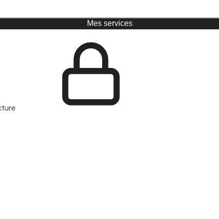
Mes services
cture