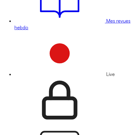
Mes revues
hebdo
Live