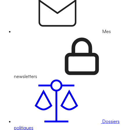
Mes
newsletters
Dossiers
politiques