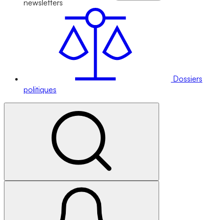
newsletters
Dossiers
politiques