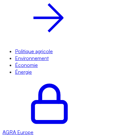
Politique agricole
Environnement
Économie
Énergie
AGRA
Europe