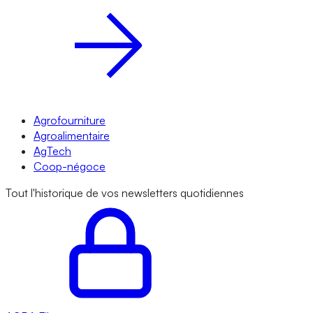
Agrofourniture
Agroalimentaire
AgTech
Coop-négoce
Tout l'historique de vos newsletters quotidiennes