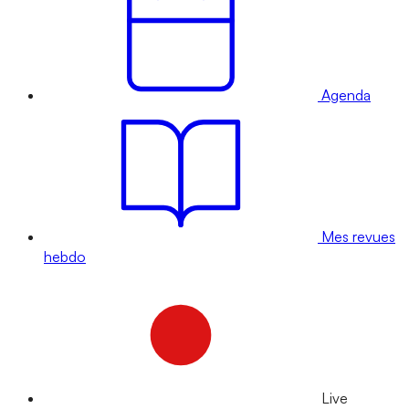
Agenda
Mes revues
hebdo
Live