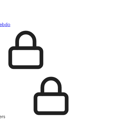
hebdo
ers