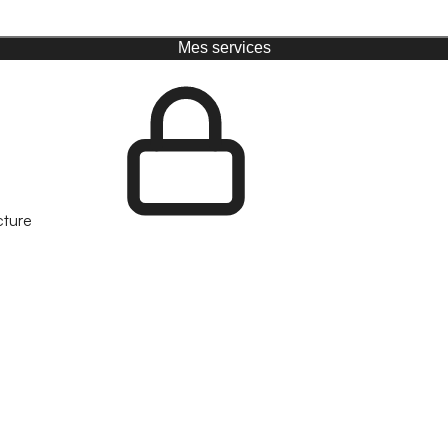
Mes services
cture