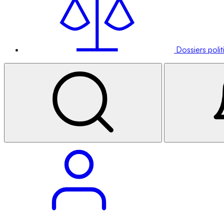
Dossiers poli