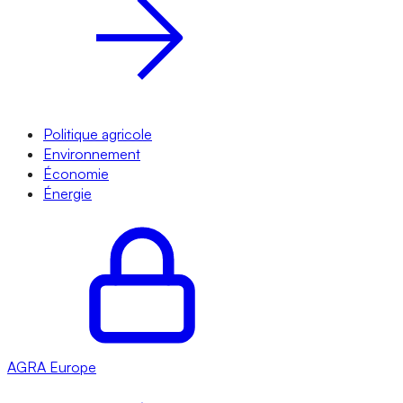
Politique agricole
Environnement
Économie
Énergie
AGRA
Europe