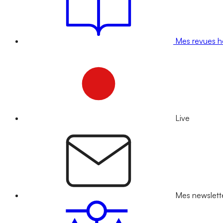
Mes revues 
Live
Mes newslett