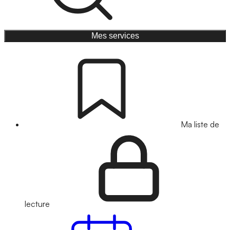
Mes services
Ma liste de
lecture