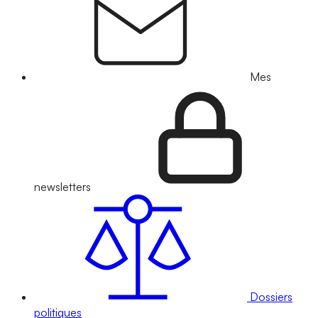
Mes
newsletters
Dossiers
politiques