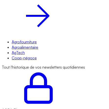
Agrofourniture
Agroalimentaire
AgTech
Coop-négoce
Tout l'historique de vos newsletters quotidiennes