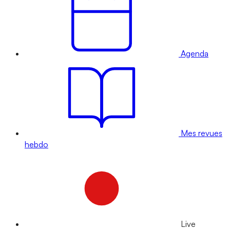
Agenda
Mes revues
hebdo
Live