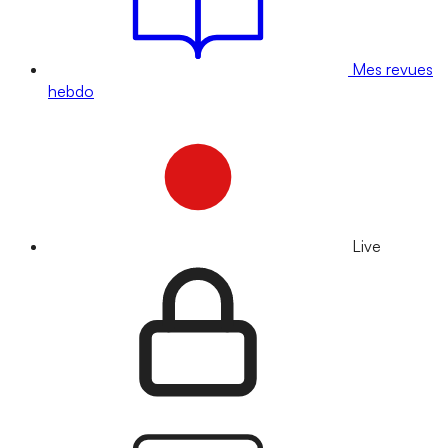
Mes revues
hebdo
Live