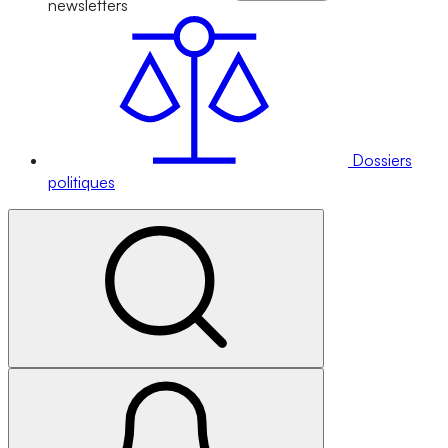
newsletters
Dossiers
politiques