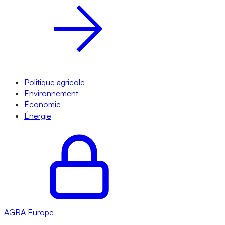
Politique agricole
Environnement
Économie
Énergie
AGRA
Europe