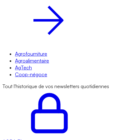
Agrofourniture
Agroalimentaire
AgTech
Coop-négoce
Tout l'historique de vos newsletters quotidiennes