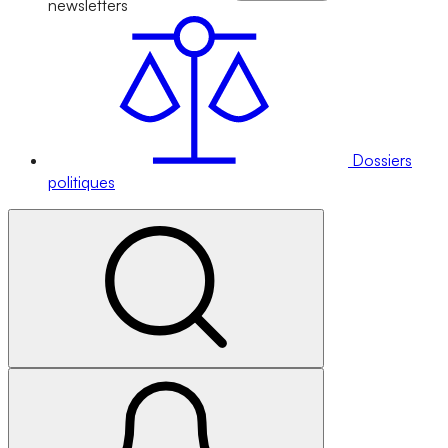
newsletters
Dossiers
politiques