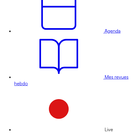
Agenda
Mes revues
hebdo
Live