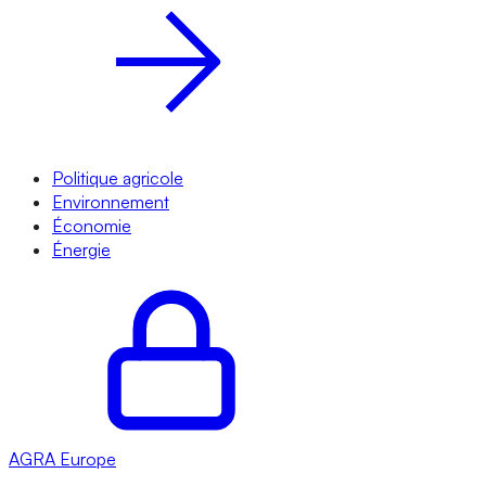
Politique agricole
Environnement
Économie
Énergie
AGRA
Europe