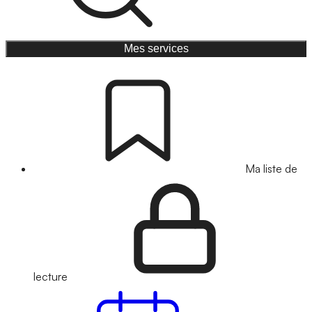
Mes services
Ma liste de
lecture