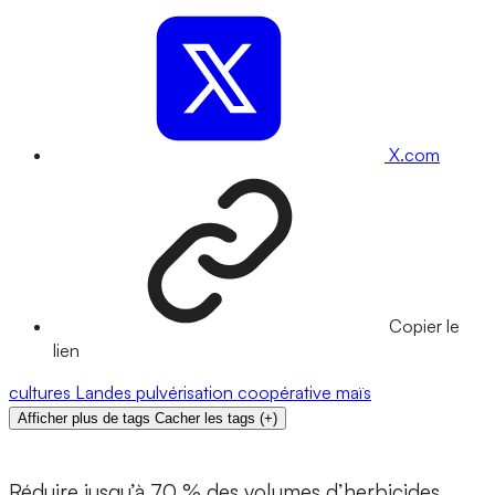
X.com
Copier le
lien
cultures
Landes
pulvérisation
coopérative
maïs
Afficher plus de tags
Cacher les tags
(
+
)
Réduire jusqu’à 70 % des volumes d’herbicides