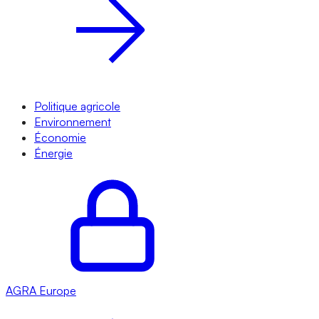
Politique agricole
Environnement
Économie
Énergie
AGRA
Europe