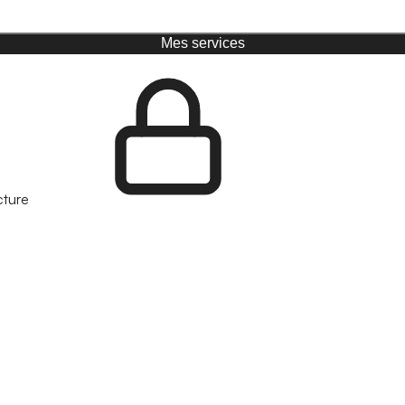
Mes services
cture