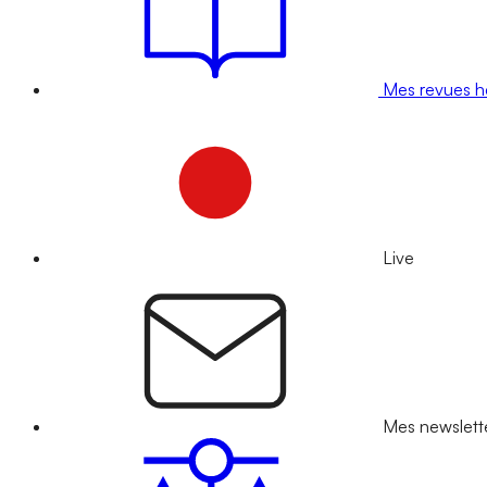
Mes revues 
Live
Mes newslett