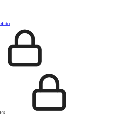
hebdo
ers