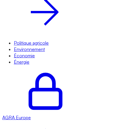
Politique agricole
Environnement
Économie
Énergie
AGRA
Europe