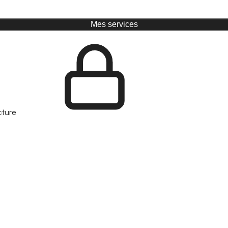
Mes services
cture