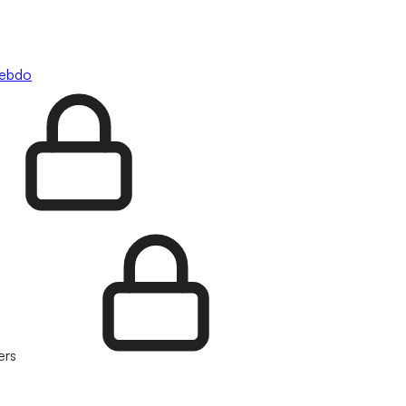
hebdo
ers