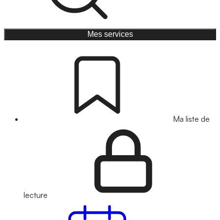
Mes services
Ma liste de
lecture