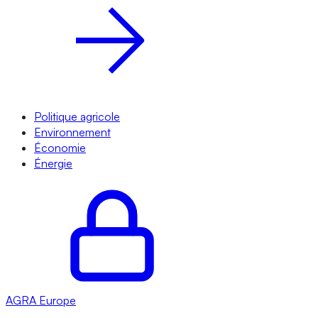
Politique agricole
Environnement
Économie
Énergie
AGRA
Europe