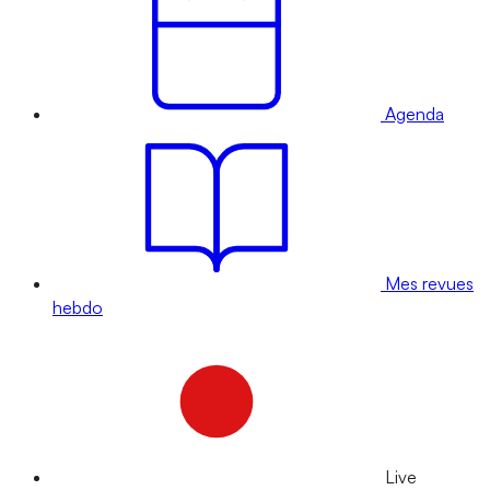
Agenda
Mes revues
hebdo
Live