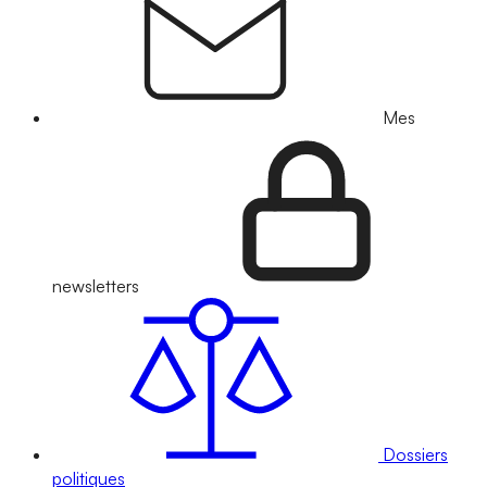
Mes
newsletters
Dossiers
politiques