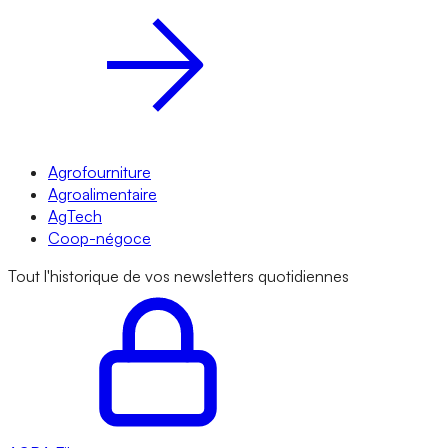
Agrofourniture
Agroalimentaire
AgTech
Coop-négoce
Tout l'historique de vos newsletters quotidiennes