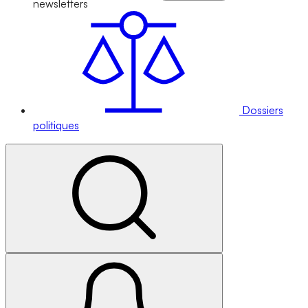
newsletters
Dossiers
politiques