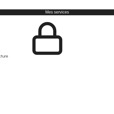
Mes services
cture