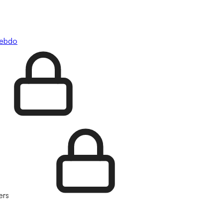
hebdo
ers