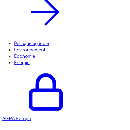
Politique agricole
Environnement
Économie
Énergie
AGRA
Europe