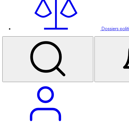
Dossiers poli