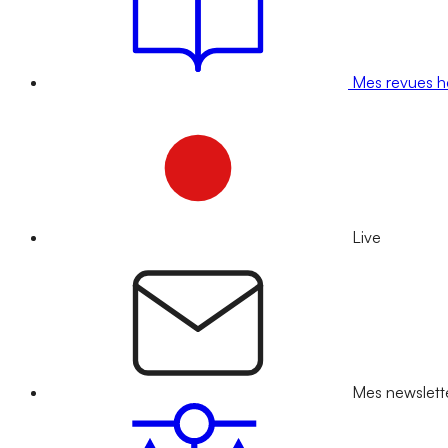
Mes revues 
Live
Mes newslett