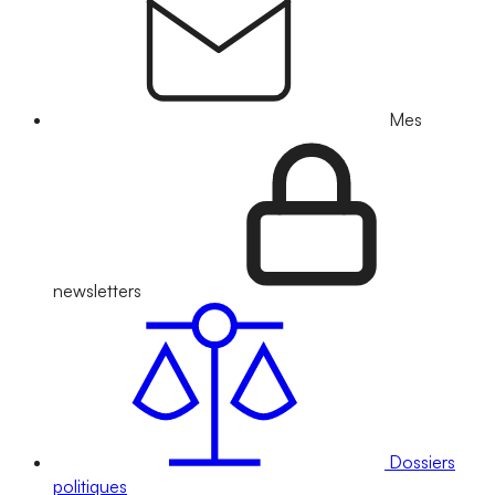
Mes
newsletters
Dossiers
politiques