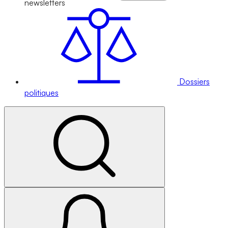
newsletters
Dossiers
politiques