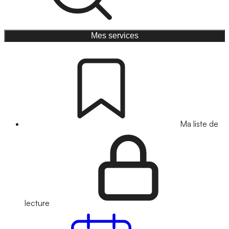
Mes services
Ma liste de
lecture