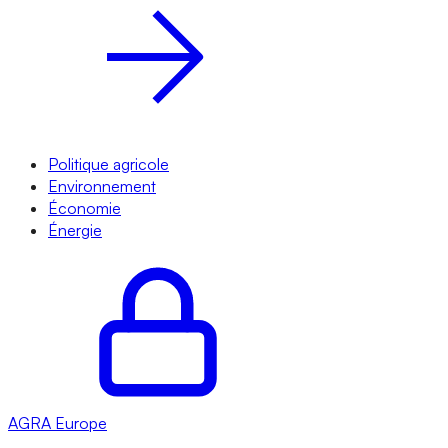
Politique agricole
Environnement
Économie
Énergie
AGRA
Europe