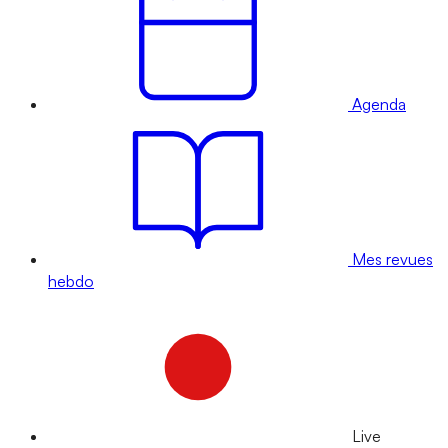
Agenda
Mes revues
hebdo
Live