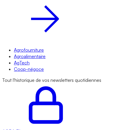
Agrofourniture
Agroalimentaire
AgTech
Coop-négoce
Tout l'historique de vos newsletters quotidiennes