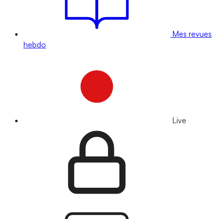
Mes revues
hebdo
Live