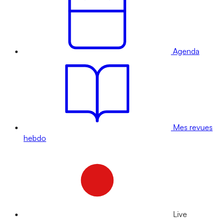
Agenda
Mes revues
hebdo
Live