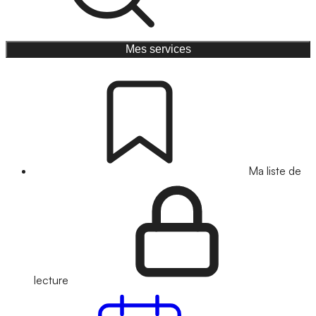
Mes services
Ma liste de
lecture