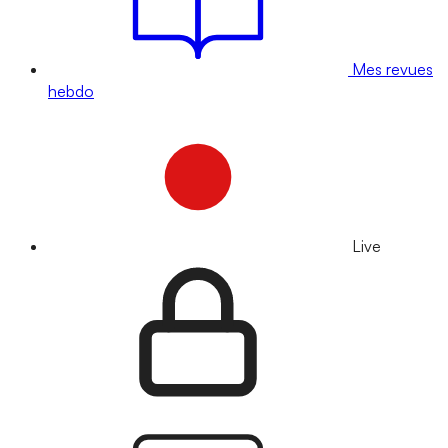
Mes revues
hebdo
Live