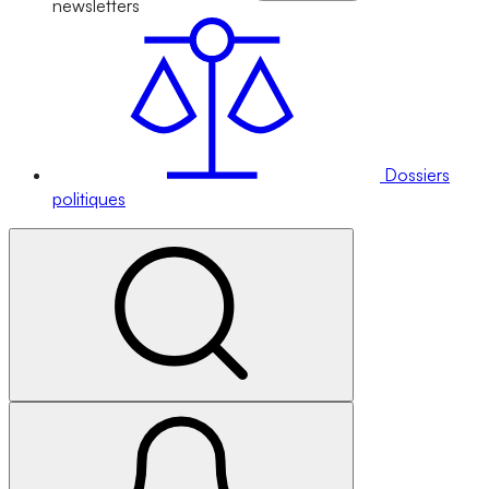
newsletters
Dossiers
politiques