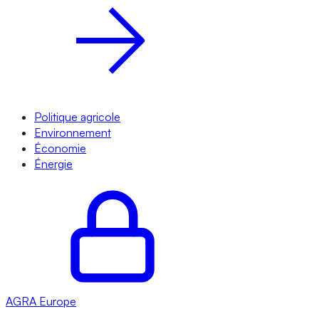
Politique agricole
Environnement
Économie
Énergie
AGRA
Europe