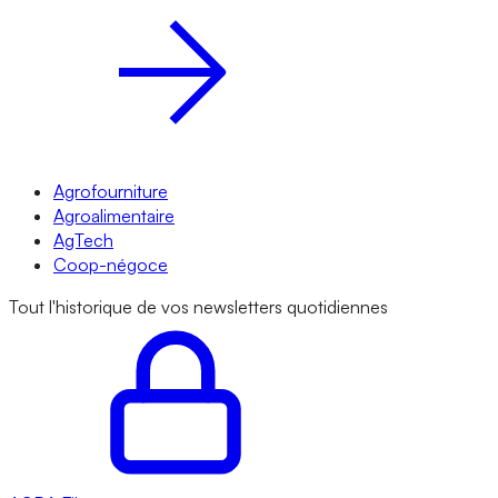
Agrofourniture
Agroalimentaire
AgTech
Coop-négoce
Tout l'historique de vos newsletters quotidiennes