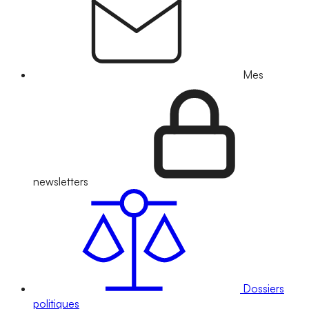
Mes
newsletters
Dossiers
politiques