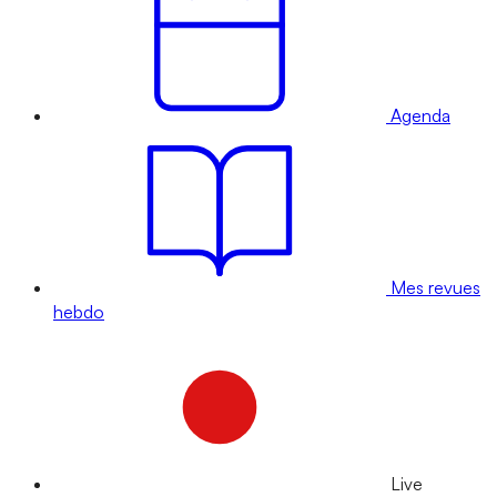
Agenda
Mes revues
hebdo
Live