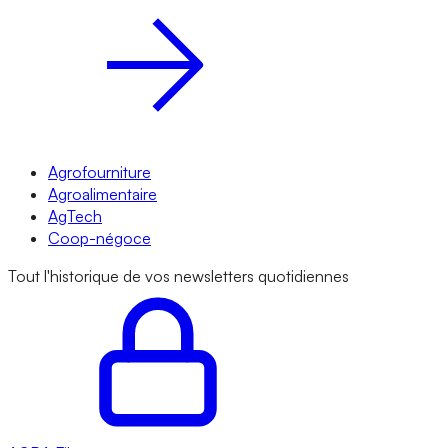
Agrofourniture
Agroalimentaire
AgTech
Coop-négoce
Tout l'historique de vos newsletters quotidiennes