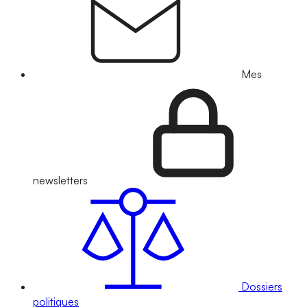
Mes
newsletters
Dossiers
politiques