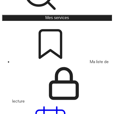
Mes services
Ma liste de
lecture