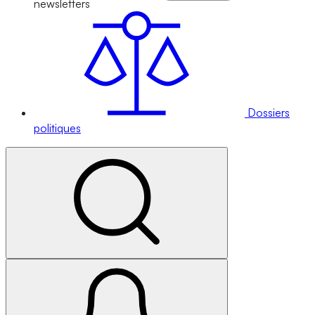
newsletters
Dossiers
politiques