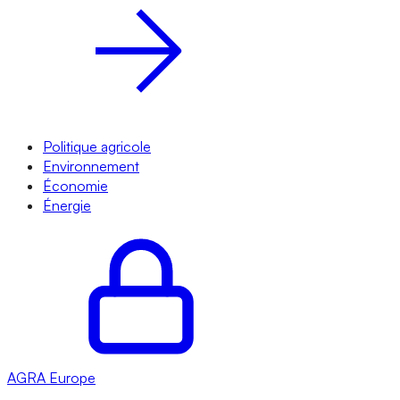
Politique agricole
Environnement
Économie
Énergie
AGRA
Europe