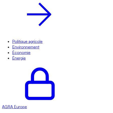
Politique agricole
Environnement
Économie
Énergie
AGRA
Europe