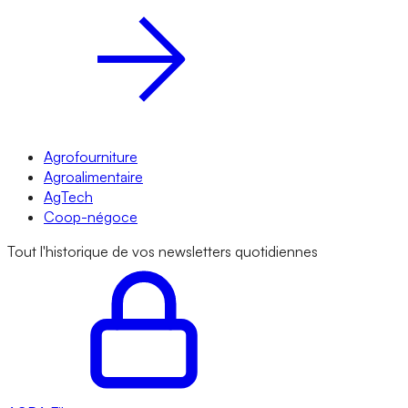
Agrofourniture
Agroalimentaire
AgTech
Coop-négoce
Tout l'historique de vos newsletters quotidiennes