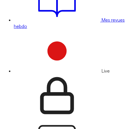
Mes revues
hebdo
Live