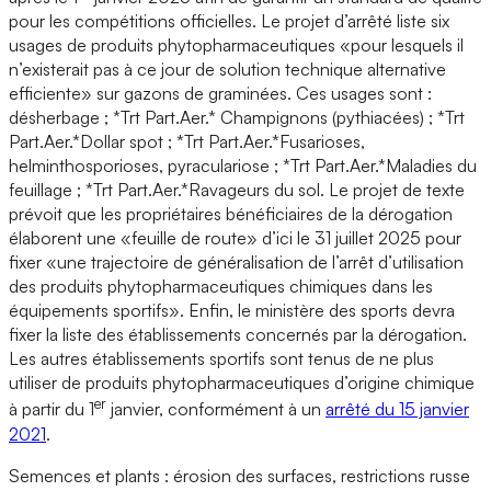
pour les compétitions officielles. Le projet d’arrêté liste six
usages de produits phytopharmaceutiques «pour lesquels il
n’existerait pas à ce jour de solution technique alternative
efficiente» sur gazons de graminées. Ces usages sont :
désherbage ; *Trt Part.Aer.* Champignons (pythiacées) ; *Trt
Part.Aer.*Dollar spot ; *Trt Part.Aer.*Fusarioses,
helminthosporioses, pyraculariose ; *Trt Part.Aer.*Maladies du
feuillage ; *Trt Part.Aer.*Ravageurs du sol. Le projet de texte
prévoit que les propriétaires bénéficiaires de la dérogation
élaborent une «feuille de route» d’ici le 31 juillet 2025 pour
fixer «une trajectoire de généralisation de l’arrêt d’utilisation
des produits phytopharmaceutiques chimiques dans les
équipements sportifs». Enfin, le ministère des sports devra
fixer la liste des établissements concernés par la dérogation.
Les autres établissements sportifs sont tenus de ne plus
utiliser de produits phytopharmaceutiques d’origine chimique
er
à partir du 1
janvier, conformément à un
arrêté du 15 janvier
2021
.
Semences et plants : érosion des surfaces, restrictions russe