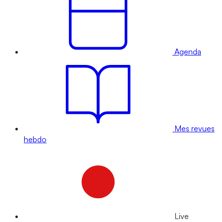
Agenda
Mes revues
hebdo
Live