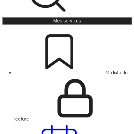
Mes services
Ma liste de
lecture