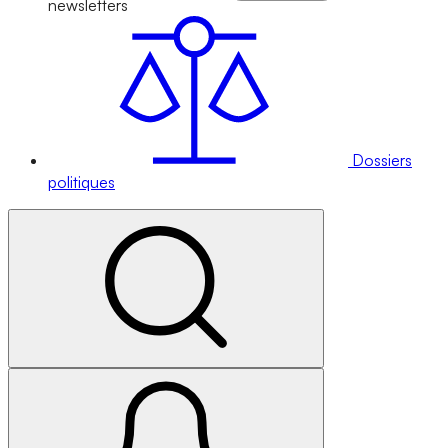
newsletters
Dossiers
politiques