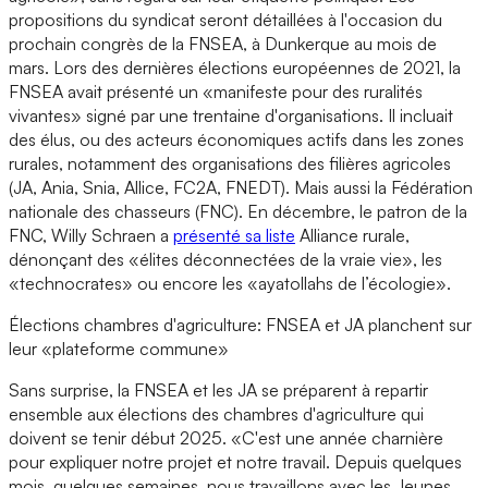
propositions du syndicat seront détaillées à l'occasion du
prochain congrès de la FNSEA, à Dunkerque au mois de
mars. Lors des dernières élections européennes de 2021, la
FNSEA avait présenté un «manifeste pour des ruralités
vivantes» signé par une trentaine d'organisations. Il incluait
des élus, ou des acteurs économiques actifs dans les zones
rurales, notamment des organisations des filières agricoles
(JA, Ania, Snia, Allice, FC2A, FNEDT). Mais aussi la Fédération
nationale des chasseurs (FNC). En décembre, le patron de la
FNC, Willy Schraen a
présenté sa liste
Alliance rurale,
dénonçant des «élites déconnectées de la vraie vie», les
«technocrates» ou encore les «ayatollahs de l’écologie».
Élections chambres d'agriculture: FNSEA et JA planchent sur
leur «plateforme commune»
Sans surprise, la FNSEA et les JA se préparent à repartir
ensemble aux élections des chambres d'agriculture qui
doivent se tenir début 2025. «C'est une année charnière
pour expliquer notre projet et notre travail. Depuis quelques
mois, quelques semaines, nous travaillons avec les Jeunes