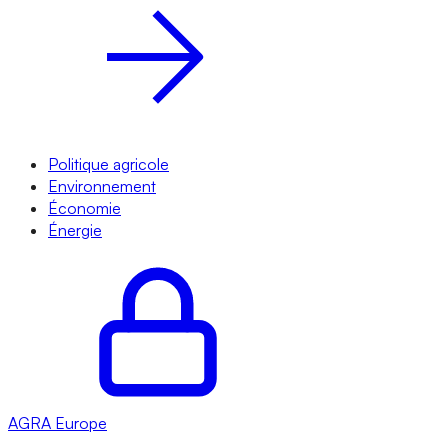
Politique agricole
Environnement
Économie
Énergie
AGRA
Europe