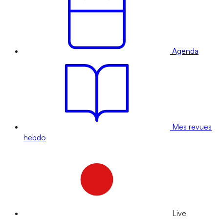
Agenda
Mes revues
hebdo
Live