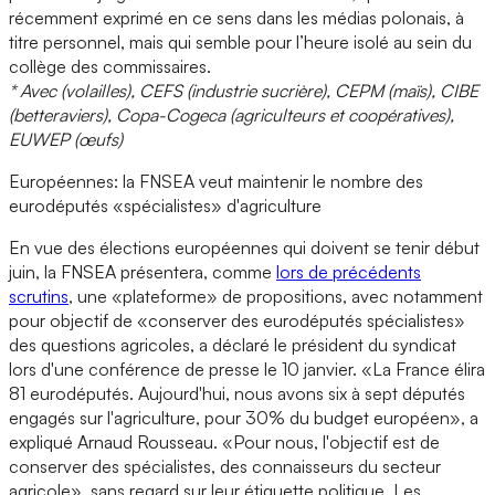
récemment exprimé en ce sens dans les médias polonais, à
titre personnel, mais qui semble pour l’heure isolé au sein du
collège des commissaires.
* Avec (volailles), CEFS (industrie sucrière), CEPM (maïs), CIBE
(betteraviers), Copa-Cogeca (agriculteurs et coopératives),
EUWEP (œufs)
Européennes: la FNSEA veut maintenir le nombre des
eurodéputés «spécialistes» d'agriculture
En vue des élections européennes qui doivent se tenir début
juin, la FNSEA présentera, comme
lors de précédents
scrutins
, une «plateforme» de propositions, avec notamment
pour objectif de «conserver des eurodéputés spécialistes»
des questions agricoles, a déclaré le président du syndicat
lors d'une conférence de presse le 10 janvier. «La France élira
81 eurodéputés. Aujourd'hui, nous avons six à sept députés
engagés sur l'agriculture, pour 30% du budget européen», a
expliqué Arnaud Rousseau. «Pour nous, l'objectif est de
conserver des spécialistes, des connaisseurs du secteur
agricole», sans regard sur leur étiquette politique. Les