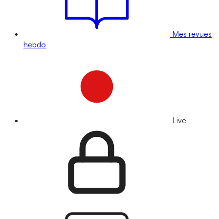
Mes revues
hebdo
Live