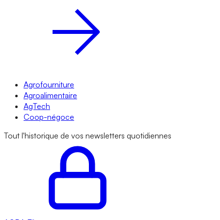
Agrofourniture
Agroalimentaire
AgTech
Coop-négoce
Tout l'historique de vos newsletters quotidiennes