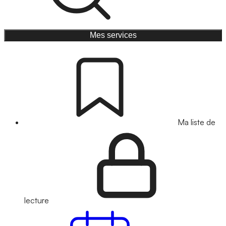
Mes services
Ma liste de
lecture