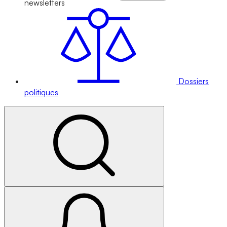
newsletters
Dossiers
politiques