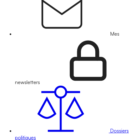
Mes
newsletters
Dossiers
politiques