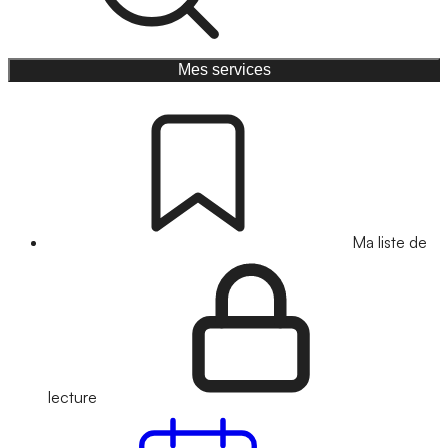
Mes services
Ma liste de
lecture