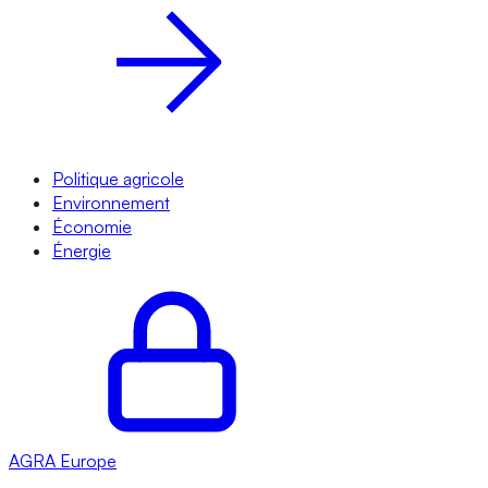
Politique agricole
Environnement
Économie
Énergie
AGRA
Europe