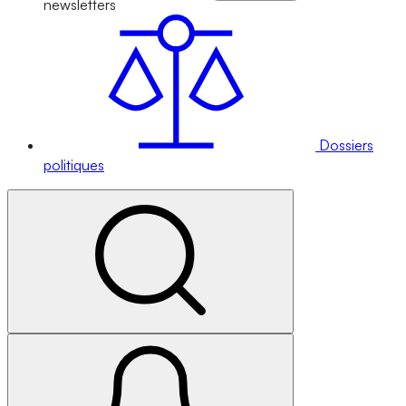
newsletters
Dossiers
politiques