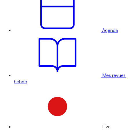
Agenda
Mes revues
hebdo
Live