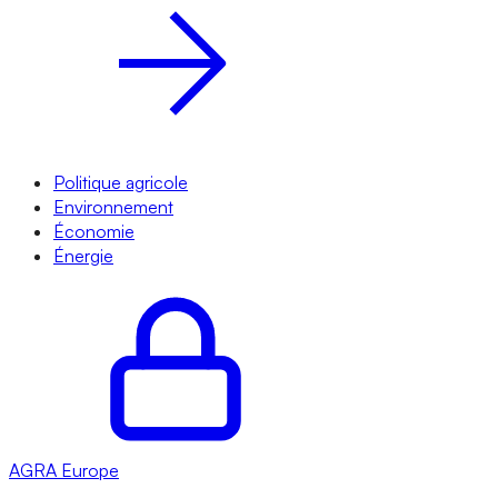
Politique agricole
Environnement
Économie
Énergie
AGRA
Europe