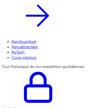
Agrofourniture
Agroalimentaire
AgTech
Coop-négoce
Tout l'historique de vos newsletters quotidiennes