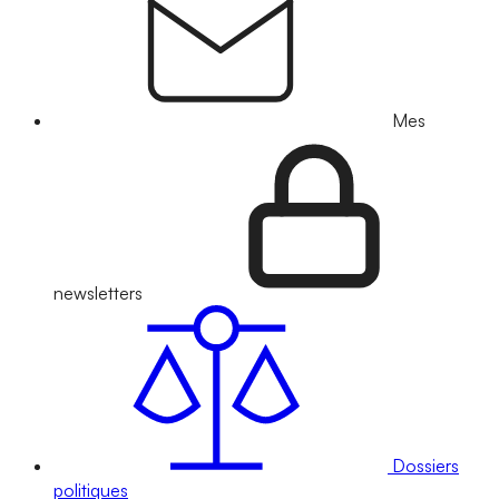
Mes
newsletters
Dossiers
politiques