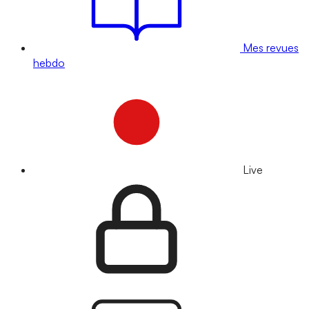
Mes revues
hebdo
Live