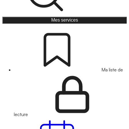
Mes services
Ma liste de
lecture