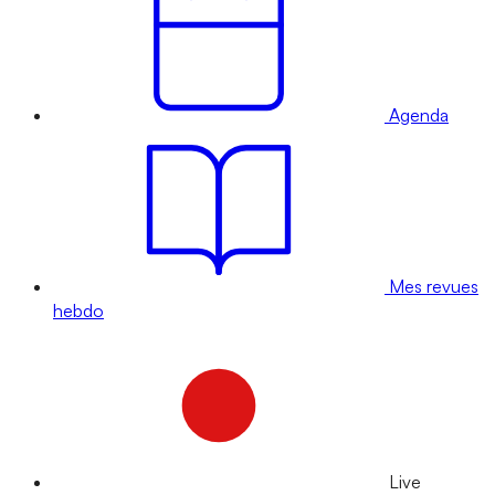
Agenda
Mes revues
hebdo
Live