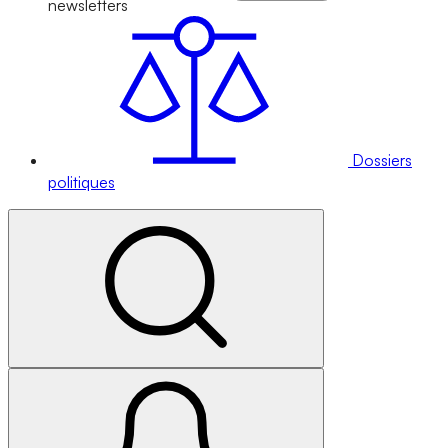
newsletters
Dossiers
politiques