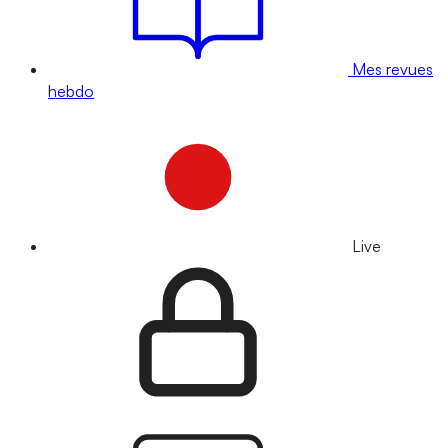
Mes revues
hebdo
Live