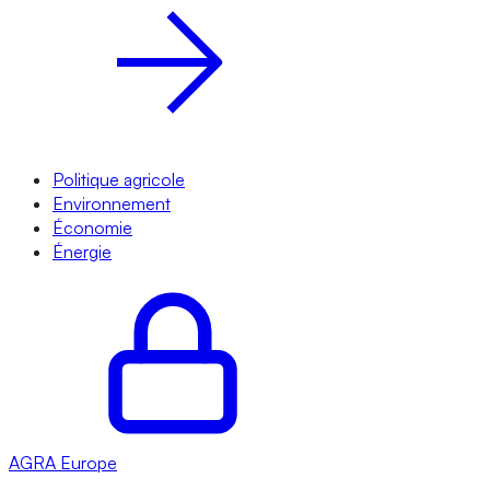
Politique agricole
Environnement
Économie
Énergie
AGRA
Europe