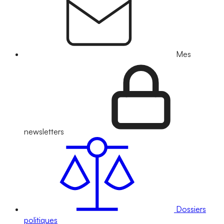
Mes
newsletters
Dossiers
politiques