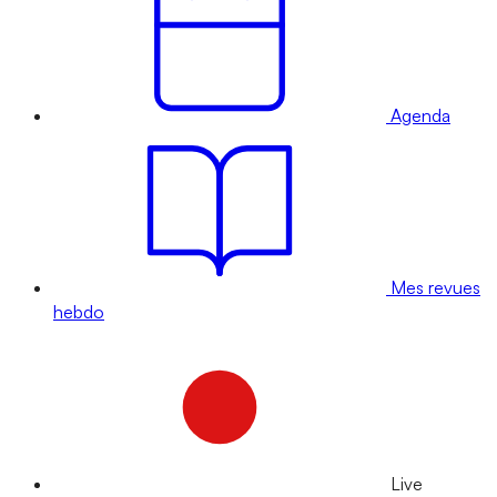
Agenda
Mes revues
hebdo
Live