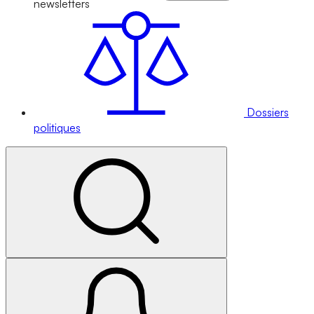
newsletters
Dossiers
politiques