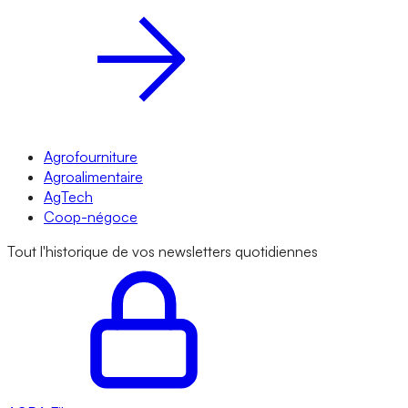
Agrofourniture
Agroalimentaire
AgTech
Coop-négoce
Tout l'historique de vos newsletters quotidiennes