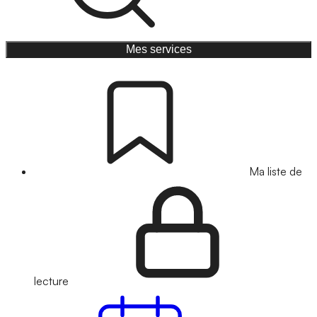
Mes services
Ma liste de
lecture