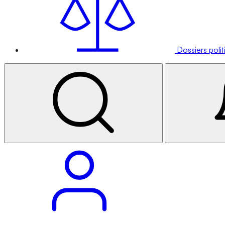
Dossiers poli