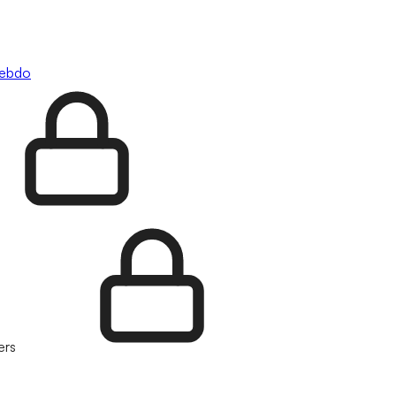
hebdo
ers