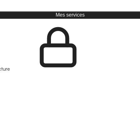
Mes services
cture