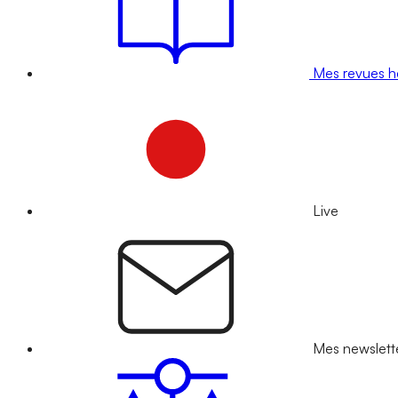
Mes revues 
Live
Mes newslett