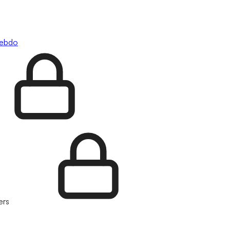
hebdo
ers