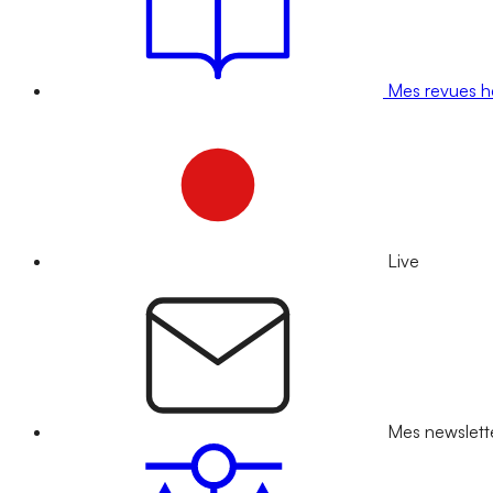
Mes revues 
Live
Mes newslett