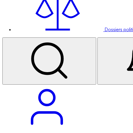
Dossiers poli