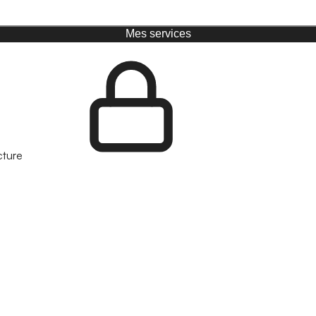
Mes services
cture