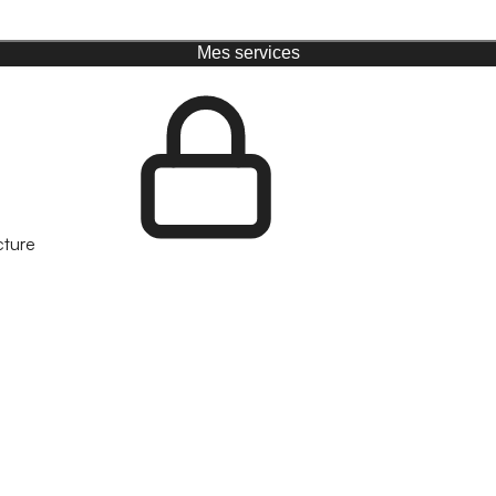
Mes services
cture