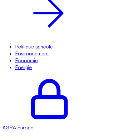
Politique agricole
Environnement
Économie
Énergie
AGRA
Europe