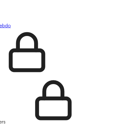
hebdo
ers