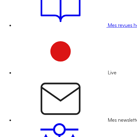
Mes revues 
Live
Mes newslett