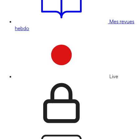
Mes revues
hebdo
Live