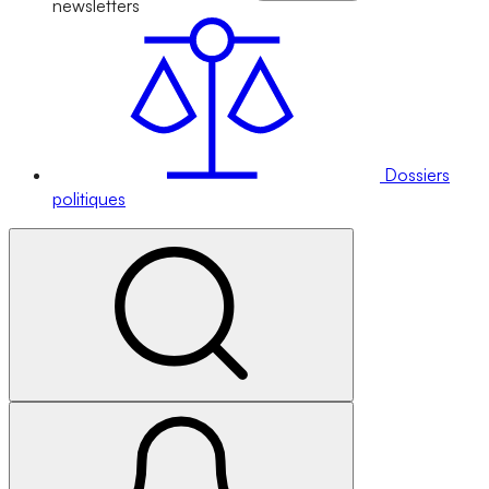
newsletters
Dossiers
politiques