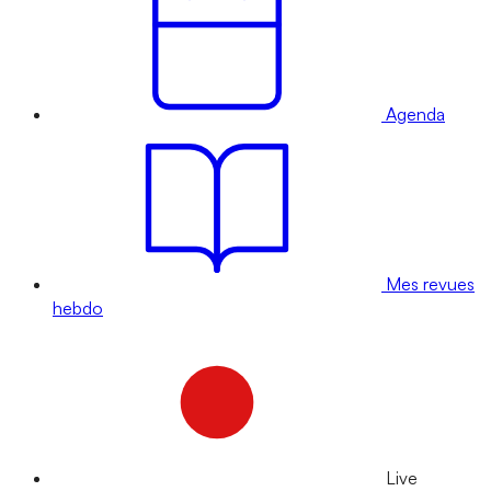
Agenda
Mes revues
hebdo
Live