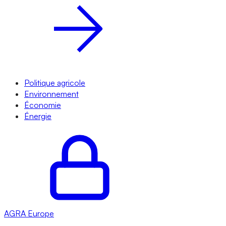
Politique agricole
Environnement
Économie
Énergie
AGRA
Europe