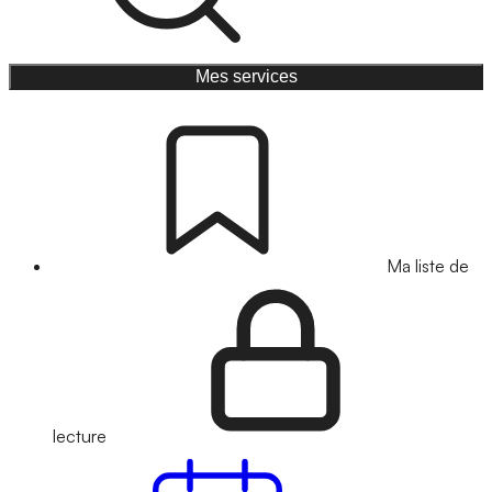
Mes services
Ma liste de
lecture