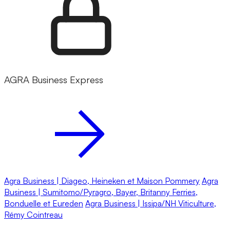
AGRA Business Express
Agra Business | Diageo, Heineken et Maison Pommery
Agra
Business | Sumitomo/Pyragro, Bayer, Britanny Ferries,
Bonduelle et Eureden
Agra Business | Issipa/NH Viticulture,
Rémy Cointreau