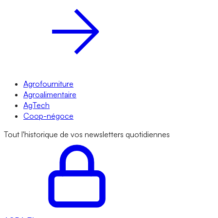
Agrofourniture
Agroalimentaire
AgTech
Coop-négoce
Tout l'historique de vos newsletters quotidiennes