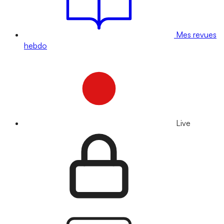
Mes revues
hebdo
Live