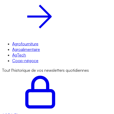
Agrofourniture
Agroalimentaire
AgTech
Coop-négoce
Tout l'historique de vos newsletters quotidiennes