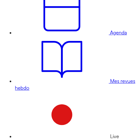
Agenda
Mes revues
hebdo
Live