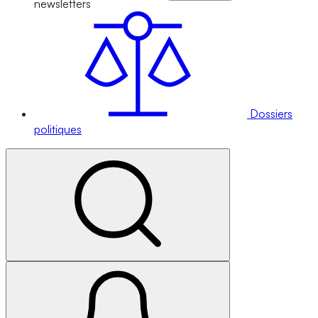
newsletters
Dossiers
politiques