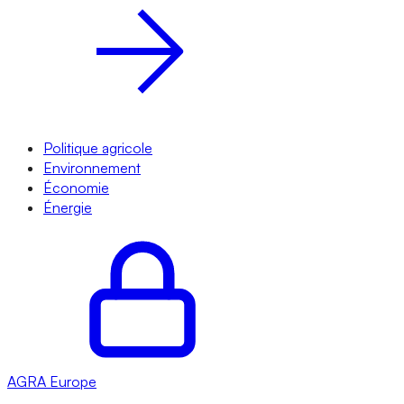
Politique agricole
Environnement
Économie
Énergie
AGRA
Europe