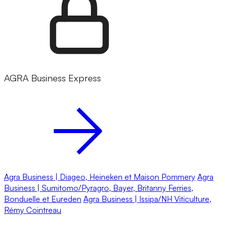
AGRA Business Express
Agra Business | Diageo, Heineken et Maison Pommery
Agra
Business | Sumitomo/Pyragro, Bayer, Britanny Ferries,
Bonduelle et Eureden
Agra Business | Issipa/NH Viticulture,
Rémy Cointreau