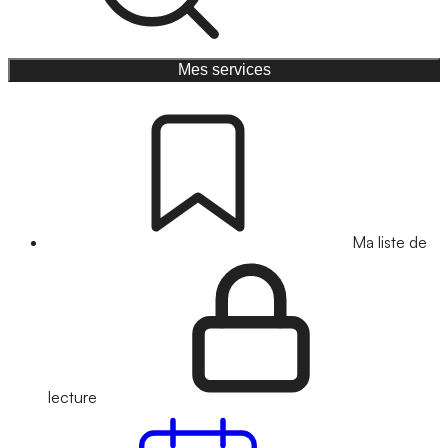
Mes services
Ma liste de
lecture