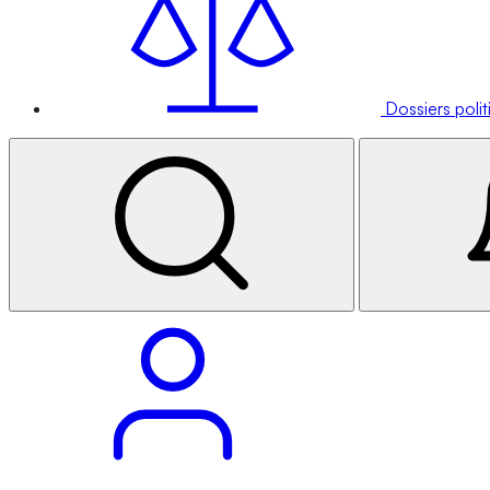
Dossiers poli