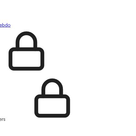
hebdo
ers