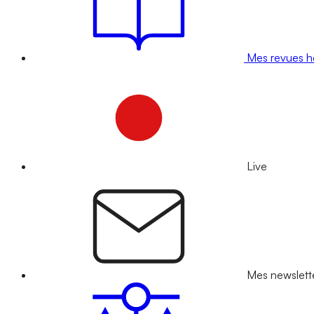
Mes revues 
Live
Mes newslett