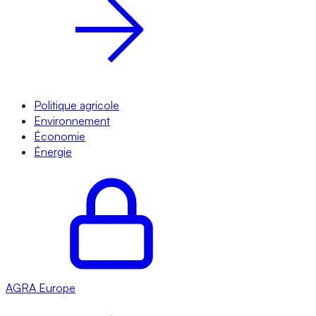
Politique agricole
Environnement
Économie
Énergie
AGRA
Europe