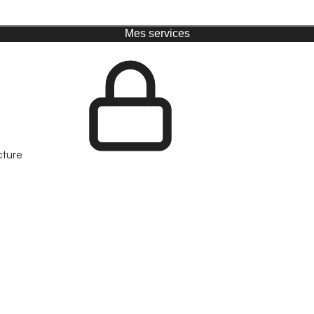
Mes services
cture