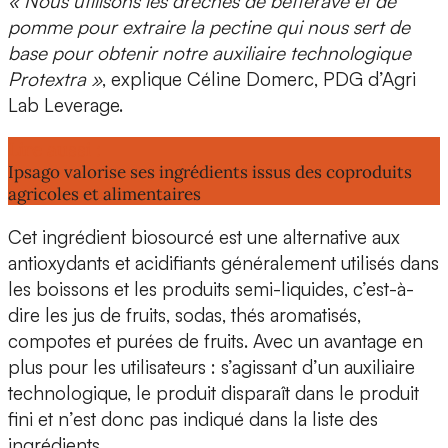
« Nous utilisons les drêches
de betterave et de
pomme
pour extraire la pectine qui nous sert de
base pour obtenir notre auxiliaire technologique
Protextra
»
, explique
Céline Domerc, PDG d’Agri
Lab Leverage.
Lire aussi :
Ipsago valorise ses ingrédients issus des coproduits
agricoles et alimentaires
Cet ingrédient biosourcé est une
alternative aux
antioxydants et acidifiants
généralement utilisés dans
les boissons et les produits semi-liquides
, c’est-à-
dire les jus de fruits, sodas, thés aromatisés,
compotes et purées de fruits. Avec un avantage en
plus pour les utilisateurs : s’agissant d’un
auxiliaire
technologique,
le produit disparaît dans le produit
fini et n’est donc pas indiqué dans la liste des
ingrédients.