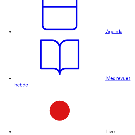
Agenda
Mes revues
hebdo
Live