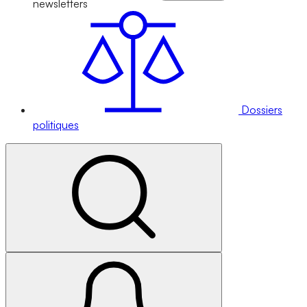
newsletters
Dossiers
politiques