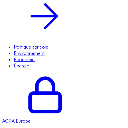
Politique agricole
Environnement
Économie
Énergie
AGRA
Europe