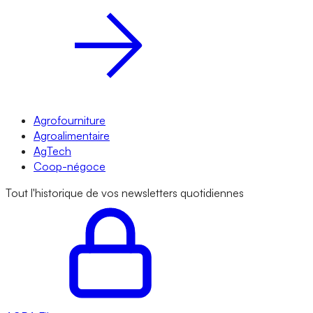
Agrofourniture
Agroalimentaire
AgTech
Coop-négoce
Tout l'historique de vos newsletters quotidiennes