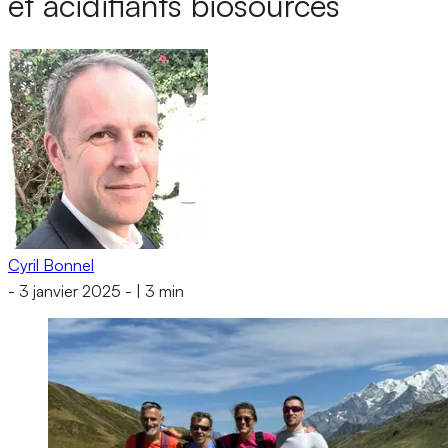
et acidifiants biosourcés
Cyril Bonnel
-
3 janvier 2025
-
|
3 min