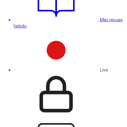
Mes revues
hebdo
Live