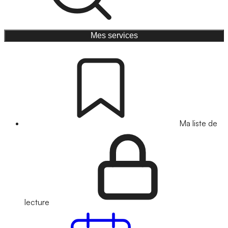
Mes services
Ma liste de
lecture