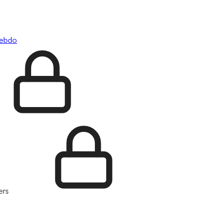
hebdo
ers