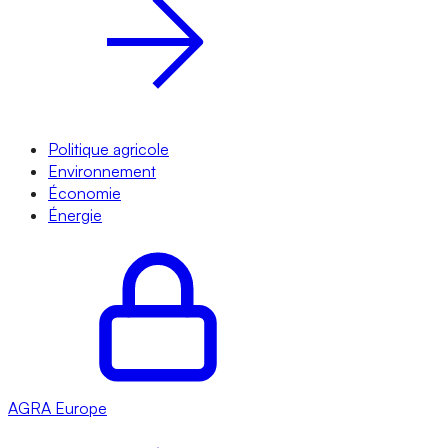
Politique agricole
Environnement
Économie
Énergie
AGRA
Europe