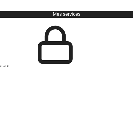
Mes services
cture