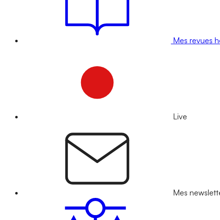
Mes revues 
Live
Mes newslett