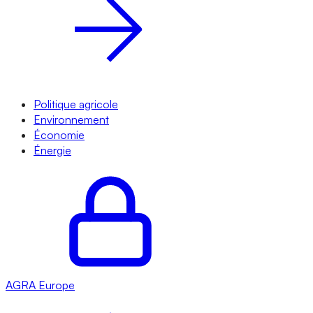
Politique agricole
Environnement
Économie
Énergie
AGRA
Europe