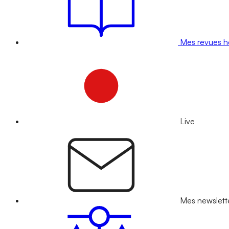
Mes revues 
Live
Mes newslett