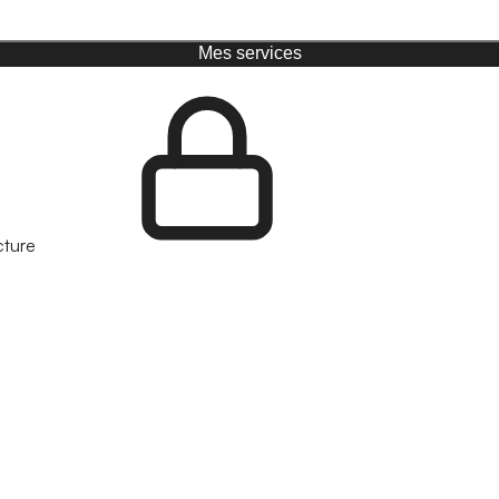
Mes services
cture