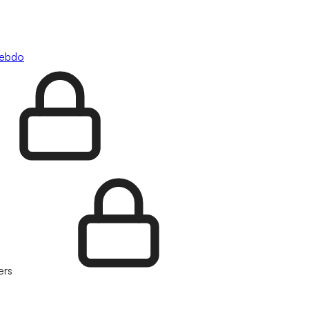
hebdo
ers