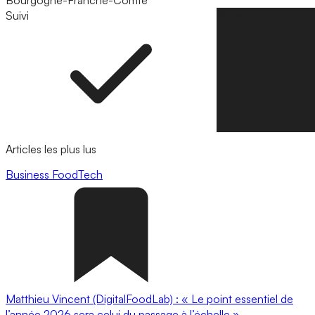
Bourgogne-Franche-Comté
Suivi
Suivre
Articles les plus lus
Business
FoodTech
Matthieu Vincent (DigitalFoodLab) : « Le point essentiel de
l’année 2026 sera celui du passage à l’échelle ».