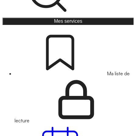
Mes services
Ma liste de
lecture