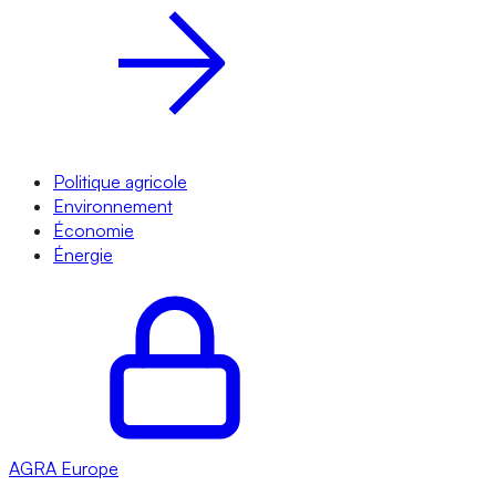
Politique agricole
Environnement
Économie
Énergie
AGRA
Europe