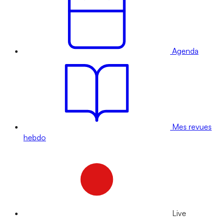
Agenda
Mes revues
hebdo
Live