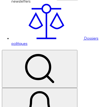
newsletters
Dossiers
politiques