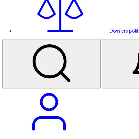
Dossiers poli