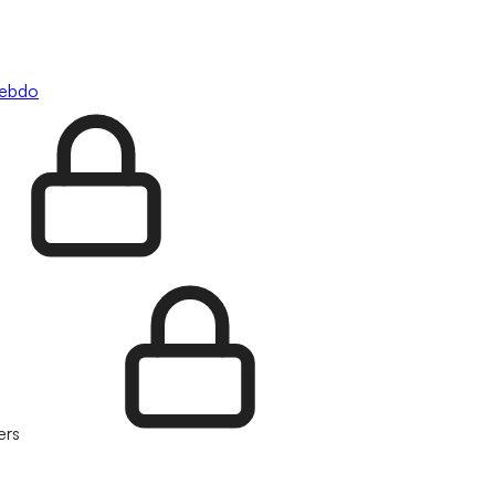
hebdo
ers