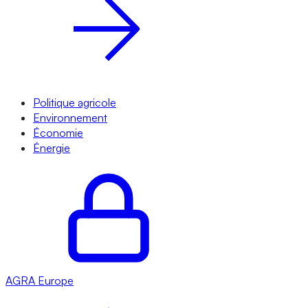
Politique agricole
Environnement
Économie
Énergie
AGRA
Europe