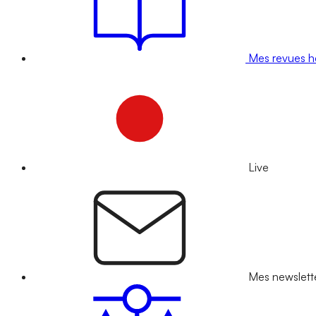
Mes revues 
Live
Mes newslett