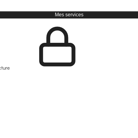
Mes services
cture