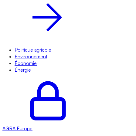
Politique agricole
Environnement
Économie
Énergie
AGRA
Europe