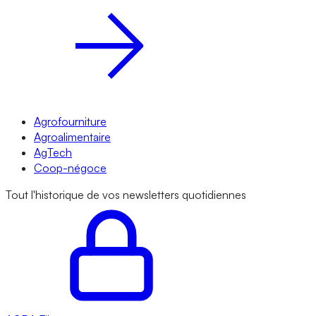
Agrofourniture
Agroalimentaire
AgTech
Coop-négoce
Tout l'historique de vos newsletters quotidiennes