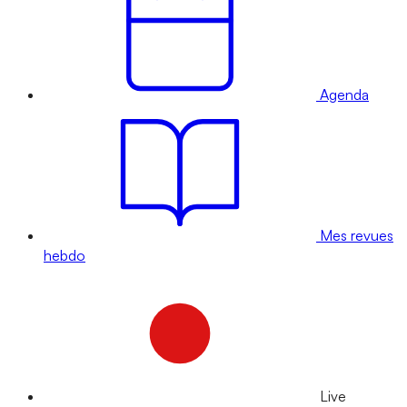
Agenda
Mes revues
hebdo
Live