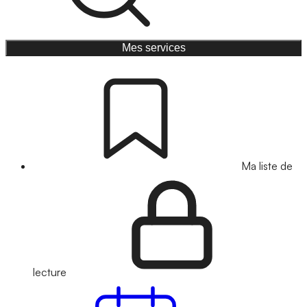
Mes services
Ma liste de
lecture