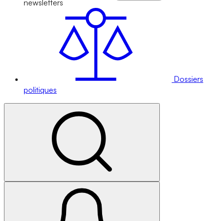
newsletters
Dossiers
politiques