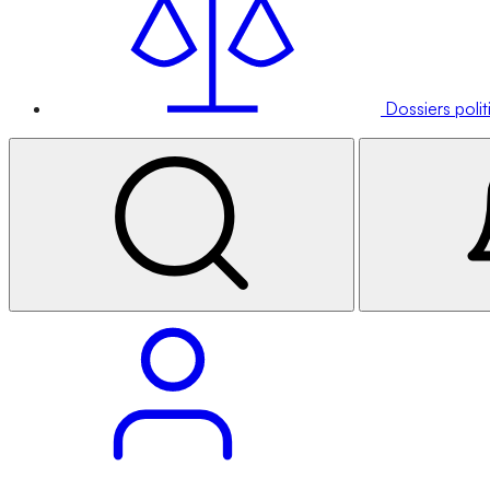
Dossiers poli