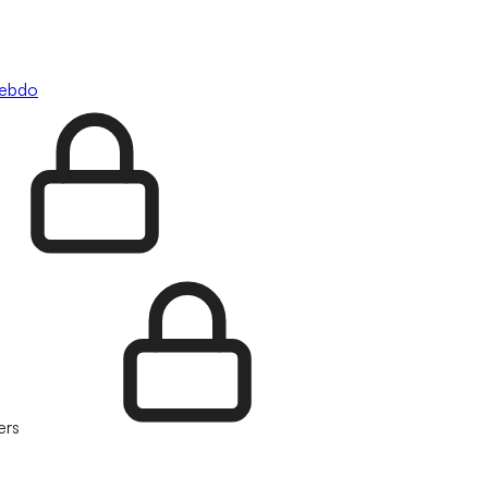
hebdo
ers