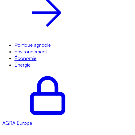
Politique agricole
Environnement
Économie
Énergie
AGRA
Europe