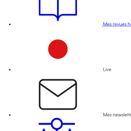
Mes revues 
Live
Mes newslett