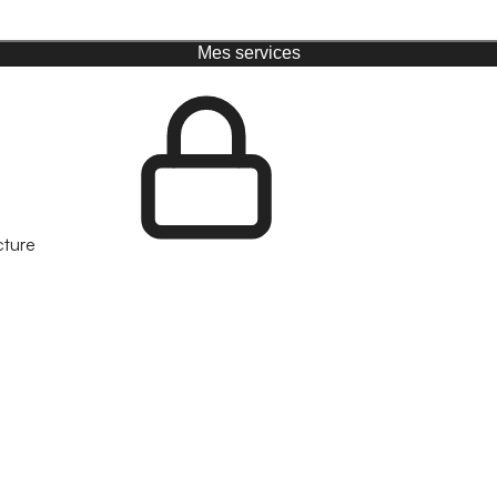
Mes services
cture