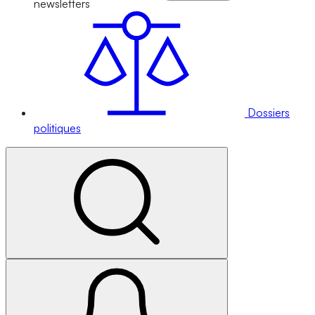
newsletters
Dossiers
politiques