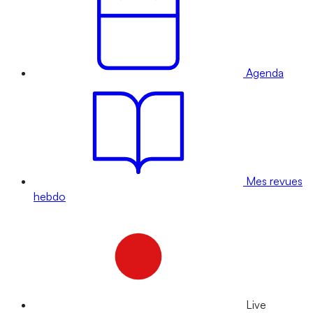
Agenda
Mes revues
hebdo
Live