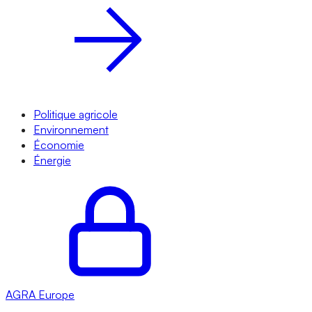
Politique agricole
Environnement
Économie
Énergie
AGRA
Europe