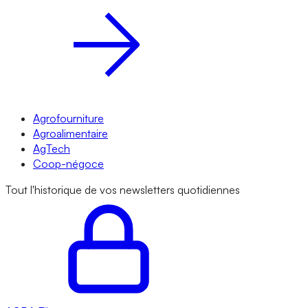
Agrofourniture
Agroalimentaire
AgTech
Coop-négoce
Tout l'historique de vos newsletters quotidiennes