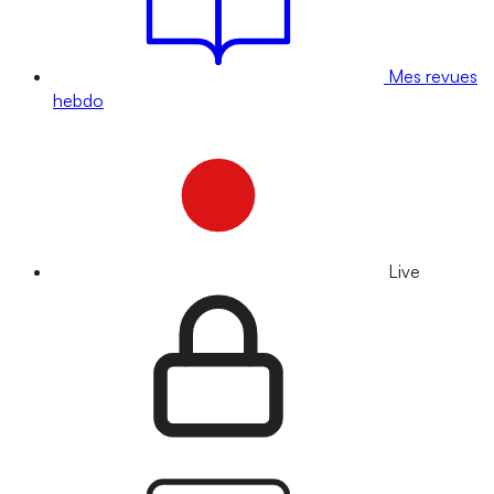
Mes revues
hebdo
Live