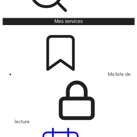
Mes services
Ma liste de
lecture