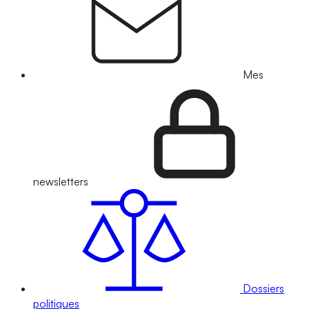
Mes
newsletters
Dossiers
politiques