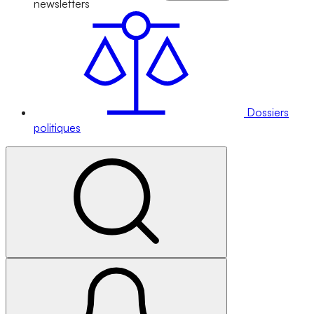
newsletters
Dossiers
politiques