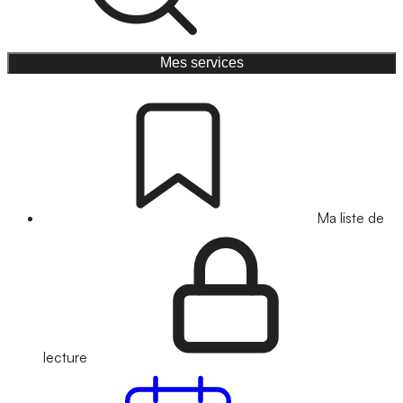
Mes services
Ma liste de
lecture