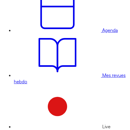
Agenda
Mes revues
hebdo
Live