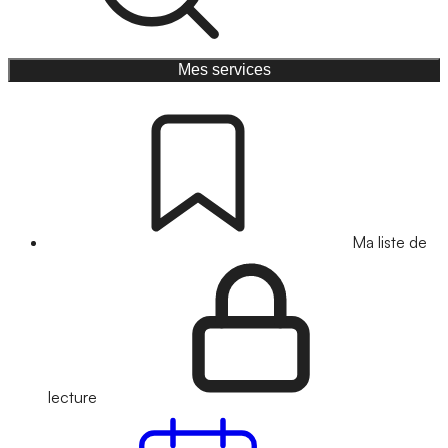
Mes services
Ma liste de
lecture