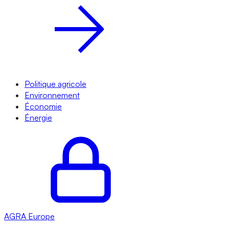
Politique agricole
Environnement
Économie
Énergie
AGRA
Europe