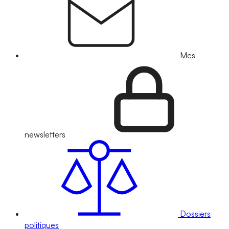
Mes
newsletters
Dossiers
politiques