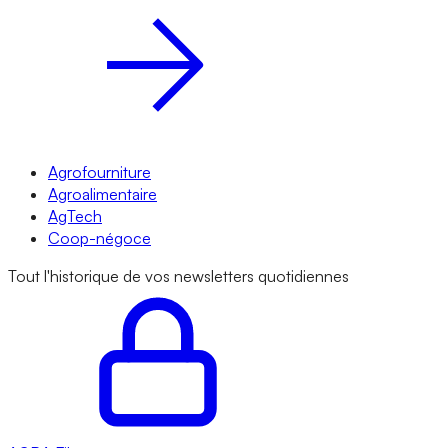
Agrofourniture
Agroalimentaire
AgTech
Coop-négoce
Tout l'historique de vos newsletters quotidiennes