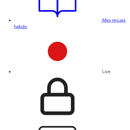
Mes revues
hebdo
Live