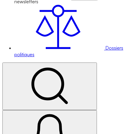
newsletters
Dossiers
politiques