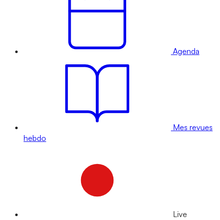
Agenda
Mes revues
hebdo
Live