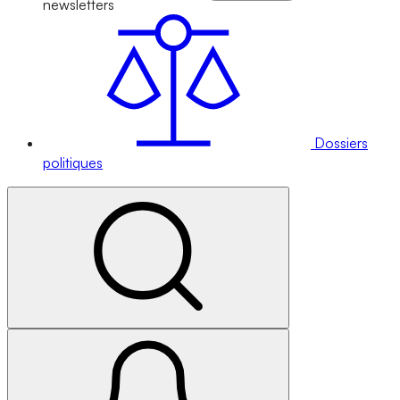
newsletters
Dossiers
politiques