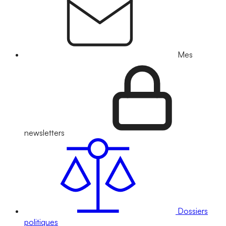
Mes
newsletters
Dossiers
politiques