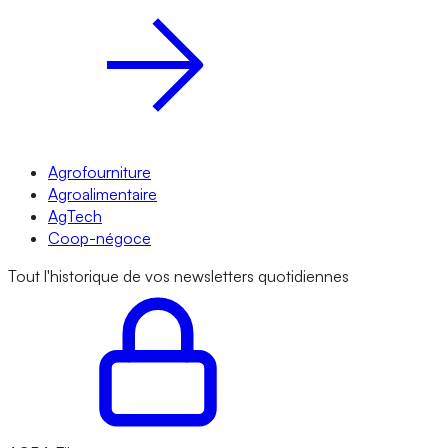
Agrofourniture
Agroalimentaire
AgTech
Coop-négoce
Tout l'historique de vos newsletters quotidiennes