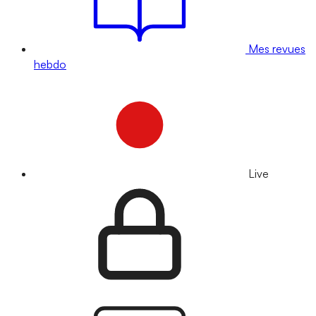
Mes revues
hebdo
Live