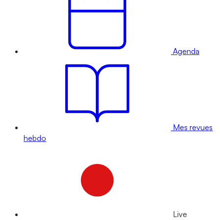
Agenda
Mes revues
hebdo
Live