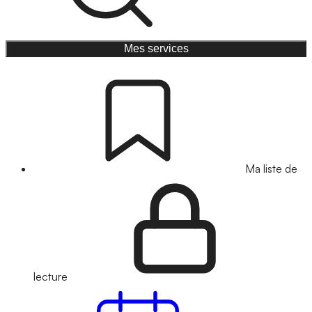
Mes services
Ma liste de
lecture