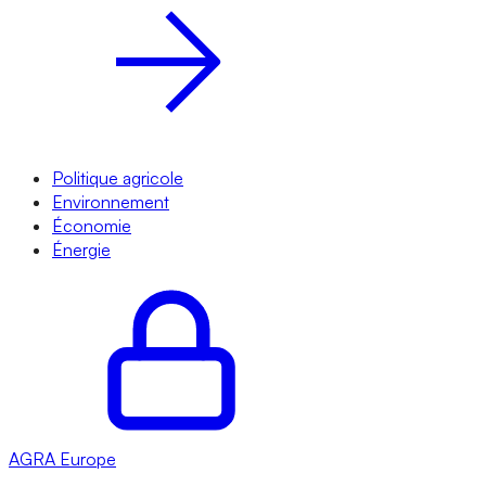
Politique agricole
Environnement
Économie
Énergie
AGRA
Europe