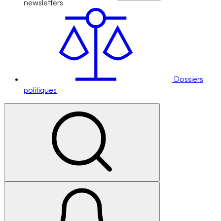
newsletters
Dossiers
politiques