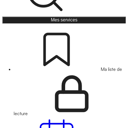
Mes services
Ma liste de
lecture