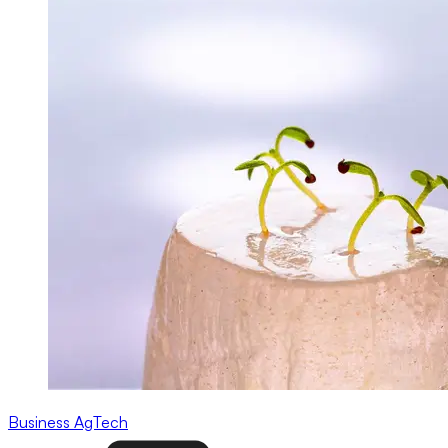
Business
AgTech