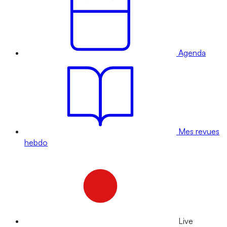
Agenda
Mes revues
hebdo
Live