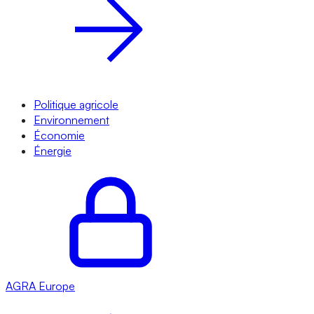
Politique agricole
Environnement
Économie
Énergie
AGRA
Europe