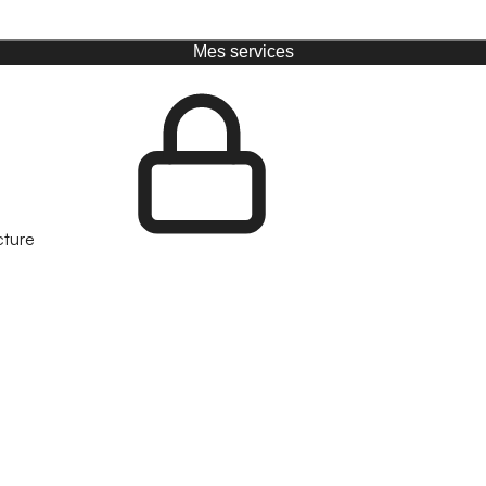
Mes services
cture