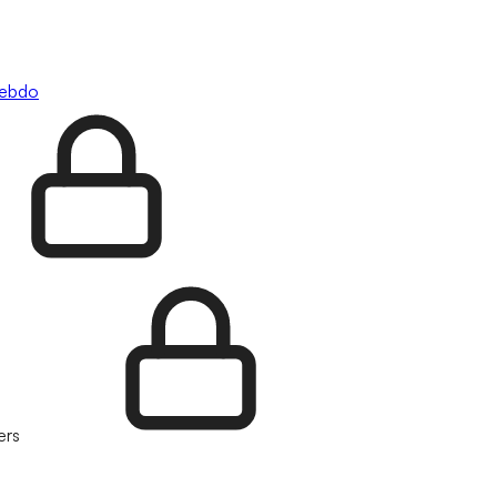
hebdo
ers