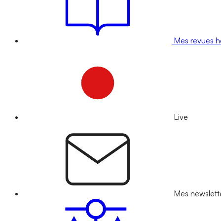
Mes revues 
Live
Mes newslett