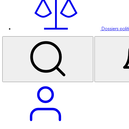
Dossiers poli