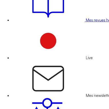
Mes revues 
Live
Mes newslett