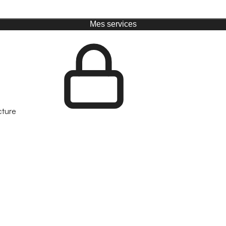
Mes services
cture