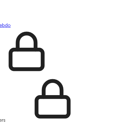
hebdo
ers