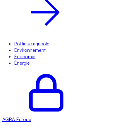
Politique agricole
Environnement
Économie
Énergie
AGRA
Europe